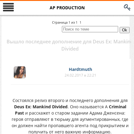
AP PRODUCTION
Страница
1
из
1
1
Вышло последнее дополнение для Deus Ex: Mankind
Divided
Hardtmuth
24.02.2017 в 22:21
Состоялся релиз второго и последнего дополнения для
Deus Ex: Mankind Divided
. Оно называется A
Criminal
Past
и расскажет о старом задании Адама Дженсена:
героя отправляют в тюрьму для аугментированных, где
он должен найти пропавшего агента под прикрытием и
получить от него важную информацию.