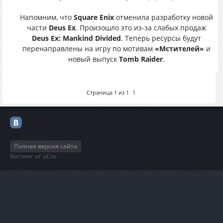
Напомним, что
Square Enix
отменила разработку новой
части
Deus Ex
. Произошло это из-за слабых продаж
Deus Ex: Mankind Divided
. Теперь ресурсы будут
перенаправлены на игру по мотивам
«Мстителей»
и
новый выпуск
Tomb Raider
.
Страница
1
из
1
1
Полная версия сайта
Хостинг от
uCoz