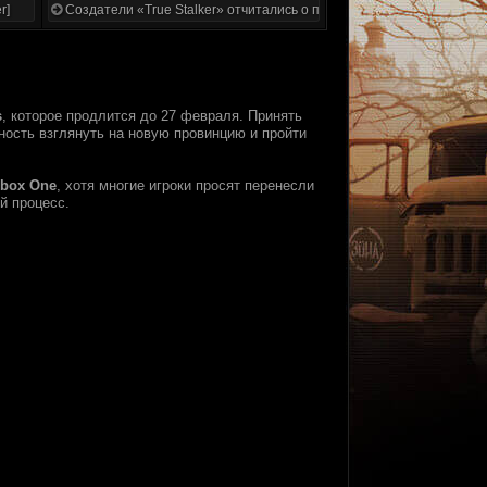
r]
Создатели «True Stalker» отчитались о проделанной работе
s
, которое продлится до 27 февраля. Принять
ность взглянуть на новую провинцию и пройти
box One
, хотя многие игроки просят перенесли
й процесс.