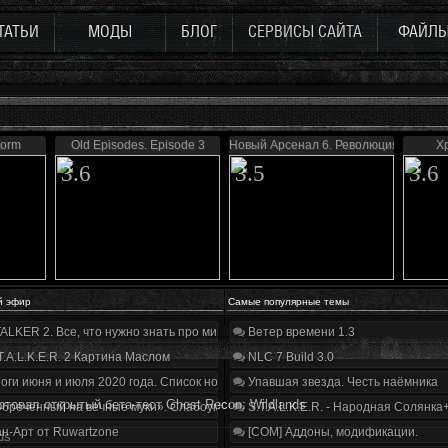
ТАТЬИ
МОДЫ
БЛОГ
СЕРВИСЫ САЙТА
ФАЙЛ
torm
Old Episodes. Episode 3
Новый Арсенал 6. Революция
Х
3.6
3.5
3.6
й эфир
Самые популярные темы
ALKER 2. Все, что нужно знать про мир, геймплей и сюжет | Разбор трейлера
Ветер времени 1.3
T.A.L.K.E.R. 2 Картина Маслом
NLC 7 Build 3.0
оги июня и июля 2020 года. Список нововведений
Упавшая звезда. Честь наёмника
ртовал открытый бета-тест Ghost Recon: Wildlands
бречённый на вечные муки». Слабоумие и отвага
S.T.A.L.K.E.R. - Народная Солянка
н-Арт от Ruwartzone
[COM] Аддоны, модификации.
ds