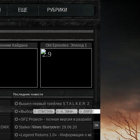
Ы
ЕЩЕ
РУБРИКИ
роники Кайдана
Old Episodes: Эпизод 1
2.9
Последние новости
Вышел первый трейлер S.T.A.L.K.E.R. 2
«Выбор» - четвертый отчет о разработке!
«SFZ Project» - полная версия в разработке!
+DMX 1.3.5.ООП.МА.К.
Stalker News. Выпуск от 29.06.20
«Legend Returns 1.0» - Информация о моде за июнь 2020