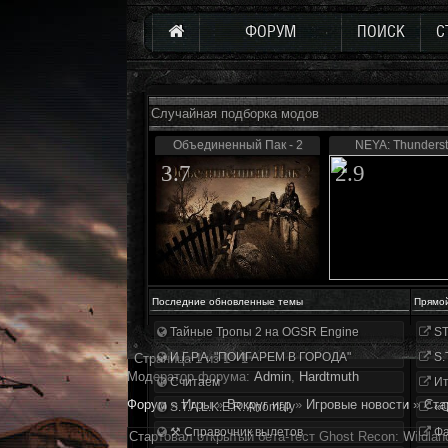
ФОРУМ
ПОИСК
С
Случайная подборка модов
Объединенный Пак - 2
NEYA: Thunders
3.7
2.9
Последние обновленные темы
Прямо
Тайные Тропы 2 на OGSR Engine
ST
И.Г.Р.А. "ПОИГАРЕМ В ГОРОДА"
S.
Страница
1
из
1
1
Модератор форума:
Аdmin
,
Hardtmuth
Считаем
Ит
Форум
»
Игры
»
Вокруг игр
»
Игровые новости
»
Ста
S.T.A.L.K.E.R. Anomaly
«О
⚒ Справочник вылетов
Фа
Стартовал открытый бета-тест Ghost Recon: Wildlan