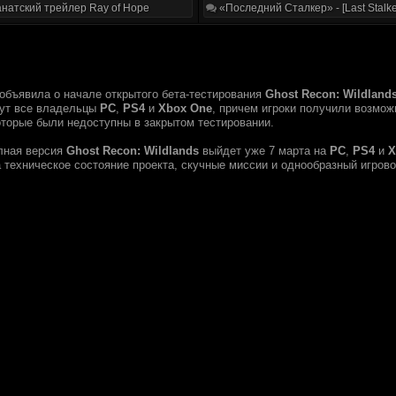
натский трейлер Ray of Hope
«Последний Сталкер» - [Last Stalke
объявила о начале открытого бета-тестирования
Ghost Recon: Wildland
гут все владельцы
PC
,
PS4
и
Xbox One
, причем игроки получили возмож
оторые были недоступны в закрытом тестировании.
лная версия
Ghost Recon: Wildlands
выйдет уже 7 марта на
PC
,
PS4
и
X
 техническое состояние проекта, скучные миссии и однообразный игрово