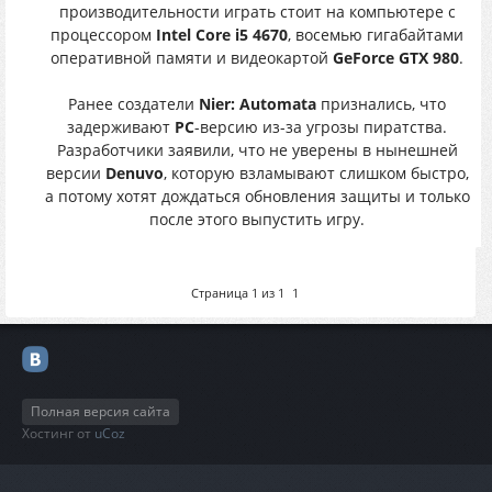
производительности играть стоит на компьютере с
процессором
Intel Core i5 4670
, восемью гигабайтами
оперативной памяти и видеокартой
GeForce GTX 980
.
Ранее создатели
Nier: Automata
признались, что
задерживают
PC
-версию из-за угрозы пиратства.
Разработчики заявили, что не уверены в нынешней
версии
Denuvo
, которую взламывают слишком быстро,
а потому хотят дождаться обновления защиты и только
после этого выпустить игру.
Страница
1
из
1
1
Полная версия сайта
Хостинг от
uCoz