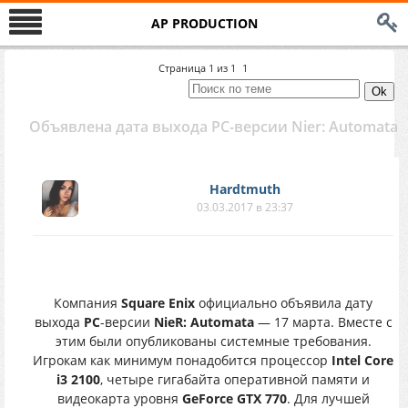
AP PRODUCTION
Страница
1
из
1
1
Объявлена дата выхода PC-версии Nier: Automata
Hardtmuth
03.03.2017 в 23:37
Компания
Square Enix
официально объявила дату
выхода
PC
-версии
NieR: Automata
— 17 марта. Вместе с
этим были опубликованы системные требования.
Игрокам как минимум понадобится процессор
Intel Core
i3 2100
, четыре гигабайта оперативной памяти и
видеокарта уровня
GeForce GTX 770
. Для лучшей