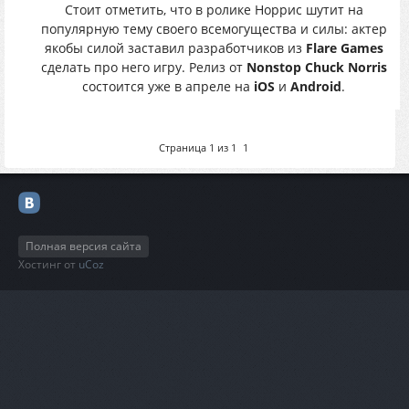
Стоит отметить, что в ролике Норрис шутит на
популярную тему своего всемогущества и силы: актер
якобы силой заставил разработчиков из
Flare Games
сделать про него игру. Релиз от
Nonstop Chuck Norris
состоится уже в апреле на
iOS
и
Android
.
Страница
1
из
1
1
Полная версия сайта
Хостинг от
uCoz