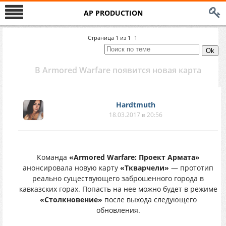
AP PRODUCTION
Страница
1
из
1
1
В Armored Warfare появится новая карта
Hardtmuth
18.03.2017 в 20:56
Команда
«Armored Warfare: Проект Армата»
анонсировала новую карту
«Ткварчели»
— прототип
реально существующего заброшенного города в
кавказских горах. Попасть на нее можно будет в режиме
«Столкновение»
после выхода следующего
обновления.