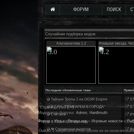
ФОРУМ
ПОИСК
С
Случайная подборка модов
Альтернатива 1.2
Упавшая звезда. Че
3.0
4.2
Последние обновленные темы
Прямо
Тайные Тропы 2 на OGSR Engine
ST
И.Г.Р.А. "ПОИГАРЕМ В ГОРОДА"
S.
Страница
1
из
1
1
Модератор форума:
Аdmin
,
Hardtmuth
Считаем
Ит
Форум
»
Игры
»
Вокруг игр
»
Игровые новости
»
Out
S.T.A.L.K.E.R. Anomaly
«О
⚒ Справочник вылетов
Фа
Outlast 2 запретили в Австралии из-за изнасилован