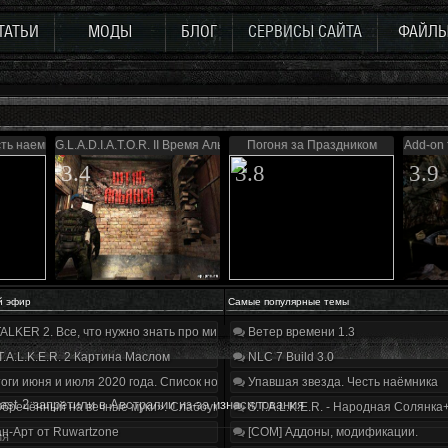
ТАТЬИ
МОДЫ
БЛОГ
СЕРВИСЫ САЙТА
ФАЙЛ
сть наемника
G.L.A.D.I.A.T.O.R. II Время Альянса
Погоня за Праздником
Add-on f
3.4
3.8
3.9
й эфир
Самые популярные темы
ALKER 2. Все, что нужно знать про мир, геймплей и сюжет | Разбор трейлера
Ветер времени 1.3
T.A.L.K.E.R. 2 Картина Маслом
NLC 7 Build 3.0
оги июня и июля 2020 года. Список нововведений
Упавшая звезда. Честь наёмника
last 2 запретили в Австралии из-за изнасилования
бречённый на вечные муки». Слабоумие и отвага
S.T.A.L.K.E.R. - Народная Солянка
н-Арт от Ruwartzone
[COM] Аддоны, модификации.
ия