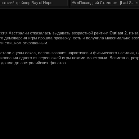
натский трейлер Ray of Hope
«Последний Сталкер» - [Last Stalke
ссия Австралии отказалась выдавать возрастной рейтинг
Outlast 2
, из-з
то демоверсия игры прошла проверку, хоть и получила максимально возм
ии слишком откровенным.
 стали сцены секса, использования наркотиков и физического насилия, 
илования одного из персонажей игры некими монстрами. Возможно, разра
е дошла до австралийских фанатов.