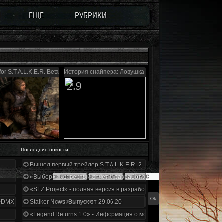
Ы
ЕЩЕ
РУБРИКИ
or S.T.A.L.K.E.R. Beta
История снайпера: Ловушка Судьбы
2.9
Последние новости
Вышел первый трейлер S.T.A.L.K.E.R. 2
«Выбор» - четвертый отчет о разработке!
«SFZ Project» - полная версия в разработке!
+DMX 1.3.5.ООП.МА.К.
Stalker News. Выпуск от 29.06.20
«Legend Returns 1.0» - Информация о моде за июнь 2020