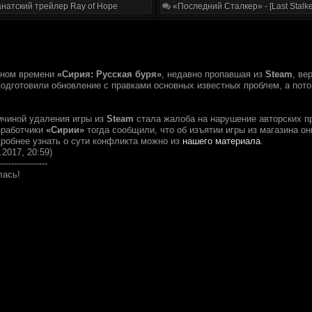
натский трейлер Ray of Hope
«Последний Сталкер» - [Last Stalke
ьном времени
«Сирия: Русская буря»
, недавно пропавшая из
Steam
, ве
подготовили обновление с правками основных известных проблем, а пото
ичиной удаления игры из
Steam
стала жалоба на нарушение авторских п
зработчики
«Сирии»
тогда сообщили, что об изъятии игры из магазина о
дробнее узнать о сути конфликта можно из
нашего материала
.
.2017, 20:59)
-----------------
лась!