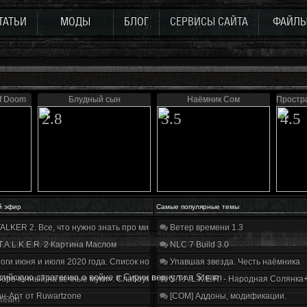
ТАТЬИ
МОДЫ
БЛОГ
СЕРВИСЫ САЙТА
ФАЙЛ
of Doom
Блудный сын
Наёмник Сом
Простр
2.8
3.5
4.5
й эфир
Самые популярные темы
ALKER 2. Все, что нужно знать про мир, геймплей и сюжет | Разбор трейлера
Ветер времени 1.3
T.A.L.K.E.R. 2 Картина Маслом
NLC 7 Build 3.0
оги июня и июля 2020 года. Список нововведений
Упавшая звезда. Честь наёмника
сийскую стратегию о войне в Сирии вернули в Steam
бречённый на вечные муки». Слабоумие и отвага
S.T.A.L.K.E.R. - Народная Солянка
н-Арт от Ruwartzone
[COM] Аддоны, модификации.
Steam