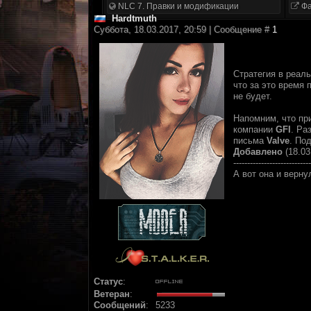
NLC 7. Правки и модификации
Фа
Hardtmuth
Суббота, 18.03.2017, 20:59 | Сообщение #
1
Стратегия в реал
что за это время 
не будет.
Напомним, что пр
компании
GFI
. Ра
письма
Valve
. По
Добавлено
(18.03
----------------------------
А вот она и верну
Статус
:
Ветеран
:
Сообщений
:
5233