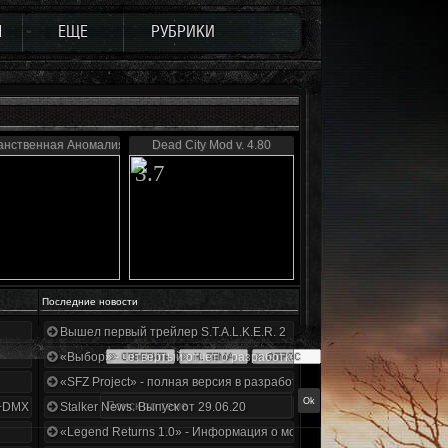
Ы
ЕЩЕ
РУБРИКИ
анственная Аномалия 4.1
Dead City Mod v. 4.80
3.7
Последние новости
Вышел первый трейлер S.T.A.L.K.E.R. 2
«Выбор» - четвертый отчет о разработке!
«SFZ Project» - полная версия в разработке!
+DMX 1.3.5.ООП.МА.К.
Stalker News. Выпуск от 29.06.20
«Legend Returns 1.0» - Информация о моде за июнь 2020