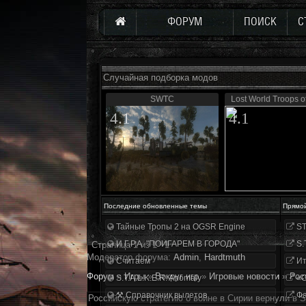
ФОРУМ
ПОИСК
С
Случайная подборка модов
SWTC
Lost World Troops 
4.1
4.1
Последние обновленные темы
Прямо
Тайные Тропы 2 на OGSR Engine
ST
И.Г.Р.А. "ПОИГАРЕМ В ГОРОДА"
S.
Страница
1
из
1
1
Модератор форума:
Аdmin
,
Hardtmuth
Считаем
Ит
Форум
»
Игры
»
Вокруг игр
»
Игровые новости
»
Рос
S.T.A.L.K.E.R. Anomaly
«О
⚒ Справочник вылетов
Фа
Российскую стратегию о войне в Сирии вернули в 