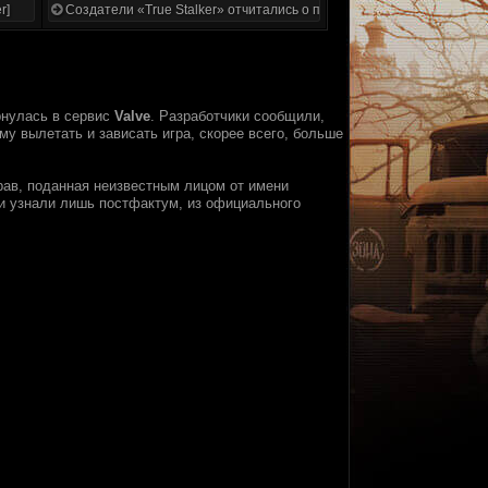
r]
Создатели «True Stalker» отчитались о проделанной работе
рнулась в сервис
Valve
. Разработчики сообщили,
му вылетать и зависать игра, скорее всего, больше
рав, поданная неизвестным лицом от имени
ни узнали лишь постфактум, из официального