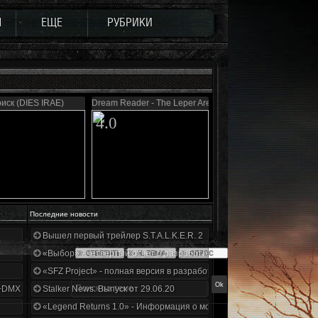
Ы
ЕЩЕ
РУБРИКИ
иск (DIES IRAE)
Dream Reader - The Leper Area
4.0
Последние новости
Вышел первый трейлер S.T.A.L.K.E.R. 2
«Выбор» - четвертый отчет о разработке!
«SFZ Project» - полная версия в разработке!
+DMX 1.3.5.ООП.МА.К.
Stalker News. Выпуск от 29.06.20
«Legend Returns 1.0» - Информация о моде за июнь 2020