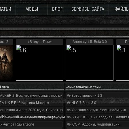
ТАТЬИ
МОДЫ
БЛОГ
СЕРВИСЫ САЙТА
ФАЙЛ
к - 2
«В аду… Псы»
Anomaly 1.5. Beta 3.0
По
3.6
4.5
4.1
й эфир
Самые популярные темы
ALKER 2. Все, что нужно знать про мир, геймплей и сюжет | Разбор трейлера
Ветер времени 1.3
T.A.L.K.E.R. 2 Картина Маслом
NLC 7 Build 3.0
оги июня и июля 2020 года. Список нововведений
Упавшая звезда. Честь наёмника
SN стартовала весенняя распродажа
бречённый на вечные муки». Слабоумие и отвага
S.T.A.L.K.E.R. - Народная Солянка
н-Арт от Ruwartzone
[COM] Аддоны, модификации.