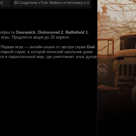
r]
Создатели «True Stalker» отчитались о проделанной работе
обрести
Overwatch
,
Dishonored 2
,
Battlefield 1
,
 игры. Продлится акция до 20 апреля.
. Первая игра — онлайн-экшен от автора серии
God
лярной серии, в которой японский школьник днем
ся в параллельный мир, где уничтожает злых духов