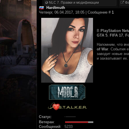
NLC 7. Правки и модификации
Фа
Hardtmuth
Четверг, 06.04.2017, 18:05 | Сообщение #
1
В
PlayStation Net
GTA 5
,
FIFA 17
,
F
Напомним, что вч
of War
. События 
заводит новые зн
и захватывает их.
Статус
:
Ветеран
:
Сообщений
:
5233