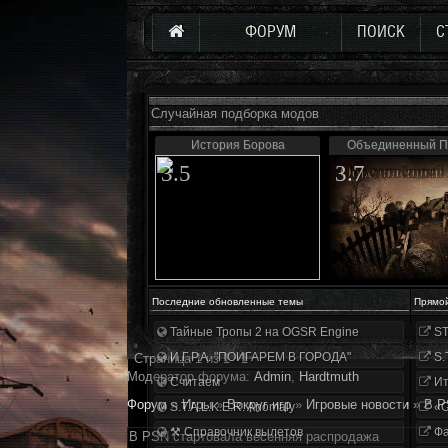
ФОРУМ
ПОИСК
С
Случайная подборка модов
История Борова
Объединенный Па
3.5
3.7
Последние обновленные темы
Прямо
Тайные Тропы 2 на OGSR Engine
ST
И.Г.Р.А. "ПОИГАРЕМ В ГОРОДА"
S.
Страница
1
из
1
1
Модератор форума:
Аdmin
,
Hardtmuth
Считаем
Ит
Форум
»
Игры
»
Вокруг игр
»
Игровые новости
»
В P
S.T.A.L.K.E.R. Anomaly
«О
⚒ Справочник вылетов
Фа
В PSN стартовала весенняя распродажа