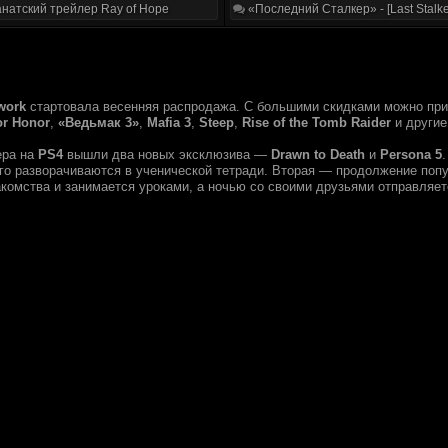
натский трейлер Ray of Hope
«Последний Сталкер» - [Last Stalke
work
стартовала весенняя распродажа. С большими скидками можно при
or Honor
,
«Ведьмак 3»
,
Mafia 3
,
Steep
,
Rise of the Tomb Raider
и другие
ера на
PS4
вышли два новых эксклюзива —
Drawn to Death
и
Persona 5
его разворачиваются в ученической тетради. Вторая — продолжение попу
акомства и занимается уроками, а ночью со своими друзьями отправляет