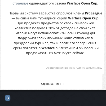
странице
одиннадцатого сезона
Warface Open Cup
.
Первыми систему заработка опробуют члены
ProLeague
— высшей лиги турнирной серии
Warface Open Cup
.
При продажах предметов со своей символикой
коллектив получает 30% от доходов на свой счет.
Игроки могут использовать эмблемы команд для
поддержки своих любимых коллективов как в
преддверии турнира, так и после его завершения.
Гербы появятся в
Warface
в ближайшем обновлении,
предзаказать их можно уже сейчас.
Отредактировал
Hardtmuth
-
Суббота, 08.04.2017, 18:32
Страница
1
из
1
1