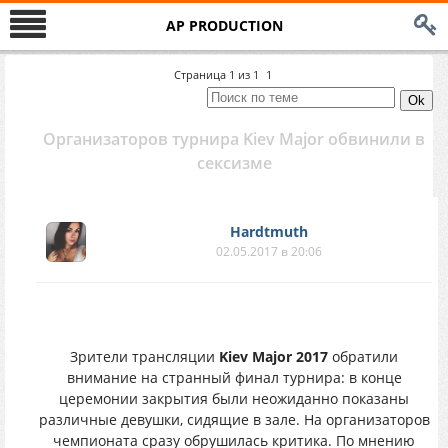
AP PRODUCTION
Страница
1
из
1
1
Организаторов турнира Kiev Major обвинили в
сексизме
Hardtmuth
02.05.2017 в 20:06
Зрители трансляции
Kiev Major 2017
обратили
внимание на странный финал турнира: в конце
церемонии закрытия были неожиданно показаны
различные девушки, сидящие в зале. На организаторов
чемпионата сразу обрушилась критика. По мнению