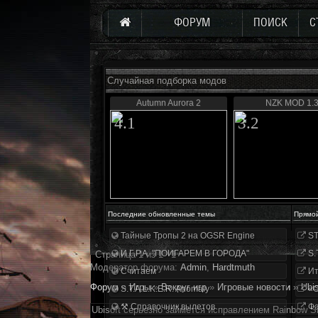
ФОРУМ
ПОИСК
С
Случайная подборка модов
Autumn Aurora 2
NZK MOD 1.
4.1
3.2
Последние обновленные темы
Прямо
Тайные Тропы 2 на OGSR Engine
ST
И.Г.Р.А. "ПОИГАРЕМ В ГОРОДА"
S.
Страница
1
из
1
1
Модератор форума:
Аdmin
,
Hardtmuth
Считаем
Ит
Форум
»
Игры
»
Вокруг игр
»
Игровые новости
»
Ubi
S.T.A.L.K.E.R. Anomaly
«О
⚒ Справочник вылетов
Фа
Ubisoft серьезно займется исправлением Rainbow Si