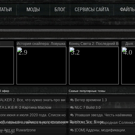
ТАТЬИ
МОДЫ
БЛОГ
СЕРВИСЫ САЙТА
ФАЙЛ
3
История снайпера: Ловушка Судьбы
Конец Света 2: Последний Восход
Долг
2.9
3.2
4.0
й эфир
Самые популярные темы
ALKER 2. Все, что нужно знать про мир, геймплей и сюжет | Разбор трейлера
Ветер времени 1.3
T.A.L.K.E.R. 2 Картина Маслом
NLC 7 Build 3.0
оги июня и июля 2020 года. Список нововведений
Упавшая звезда. Честь наёмника
soft серьезно займется исправлением Rainbow Six: Siege
бречённый на вечные муки». Слабоумие и отвага
S.T.A.L.K.E.R. - Народная Солянка
н-Арт от Ruwartzone
[COM] Аддоны, модификации.
x: Siege