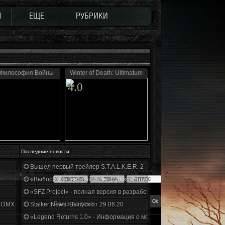
Ы
ЕЩЕ
РУБРИКИ
. Философия Войны
Winter of Death: Ultimatum
4.0
Последние новости
Вышел первый трейлер S.T.A.L.K.E.R. 2
«Выбор» - четвертый отчет о разработке!
«SFZ Project» - полная версия в разработке!
+DMX 1.3.5.ООП.МА.К.
Stalker News. Выпуск от 29.06.20
«Legend Returns 1.0» - Информация о моде за июнь 2020