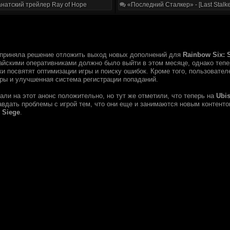
натский трейлер Ray of Hope
«Последний Сталкер» - [Last Stalke
приняла решение отложить выход новых дополнений для
Rainbow Six: 
айскими оперативниками должно было выйти в этом месяце, однако тепер
ки посвятят оптимизации игры и поиску ошибок. Кроме того, пользовате
ры и улучшенная система регистрации попаданий.
али на этот анонс положительно, но тут же отметили, что теперь на
Ubis
авдать проблемы с игрой тем, что они еще и занимаются новым контенто
ь
Siege
.