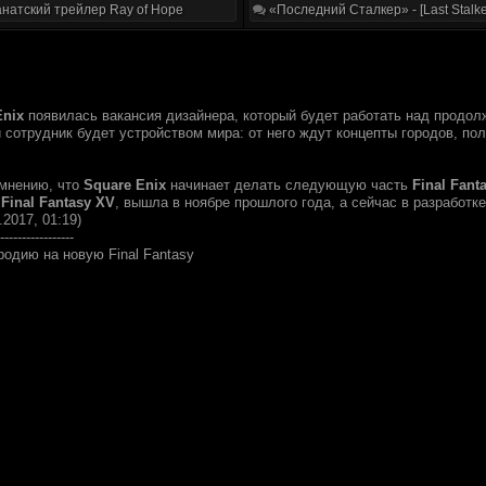
натский трейлер Ray of Hope
«Последний Сталкер» - [Last Stalke
Enix
появилась вакансия дизайнера, который будет работать над продол
сотрудник будет устройством мира: от него ждут концепты городов, пол
мнению, что
Square Enix
начинает делать следующую часть
Final Fant
,
Final Fantasy XV
, вышла в ноябре прошлого года, а сейчас в разработк
.2017, 01:19)
-----------------
родию на новую Final Fantasy