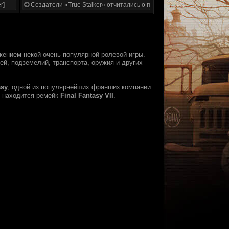
r]
Создатели «True Stalker» отчитались о проделанной работе
жением некой очень популярной ролевой игры.
ей, подземелий, транспорта, оружия и других
asy
, одной из популярнейших франшиз компании.
е находится ремейк
Final Fantasy VII
.