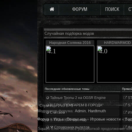
ФОРУМ
ПОИСК
С
Случайная подборка модов
Народная Солянка 2016
HARDWARMOD -
4.1
4.0
Последние обновленные темы
Прямо
Тайные Тропы 2 на OGSR Engine
ST
И.Г.Р.А. "ПОИГАРЕМ В ГОРОДА"
S.
Страница
1
из
1
1
Модератор форума:
Аdmin
,
Hardtmuth
Считаем
Ит
Форум
»
Игры
»
Вокруг игр
»
Игровые новости
»
Squ
S.T.A.L.K.E.R. Anomaly
«О
⚒ Справочник вылетов
Фа
Square Enix занялась разработкой продолжения по