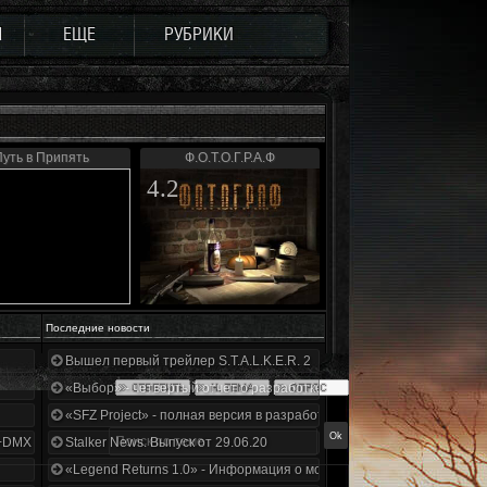
Ы
ЕЩЕ
РУБРИКИ
уть в Припять
Ф.О.Т.О.Г.Р.А.Ф
4.2
Последние новости
Вышел первый трейлер S.T.A.L.K.E.R. 2
«Выбор» - четвертый отчет о разработке!
«SFZ Project» - полная версия в разработке!
+DMX 1.3.5.ООП.МА.К.
Stalker News. Выпуск от 29.06.20
«Legend Returns 1.0» - Информация о моде за июнь 2020