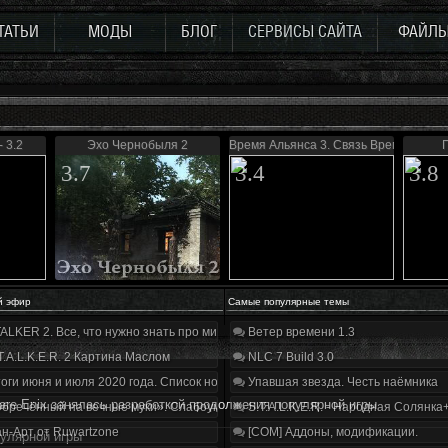
ТАТЬИ
МОДЫ
БЛОГ
СЕРВИСЫ САЙТА
ФАЙЛ
 3.2
Эхо Чернобыля 2
Время Альянса 3. Связь Времен
П
3.7
3.4
3.8
й эфир
Самые популярные темы
ALKER 2. Все, что нужно знать про мир, геймплей и сюжет | Разбор трейлера
Ветер времени 1.3
T.A.L.K.E.R. 2 Картина Маслом
NLC 7 Build 3.0
оги июня и июля 2020 года. Список нововведений
Упавшая звезда. Честь наёмника
are Enix занялась разработкой продолжения популярной игры
бречённый на вечные муки». Слабоумие и отвага
S.T.A.L.K.E.R. - Народная Солянка
н-Арт от Ruwartzone
[COM] Аддоны, модификации.
пулярной игры