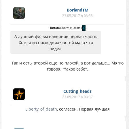
BorlandTM
23.05.2017 в 03:35
Цитата
Liberty_of_death
(
)
А лучший фильм наверное первая часть.
Хотя я из последних частей мало что
видел.
Так и есть, второй еще не плохой, а вот дальше... Мягко
говоря, "такое себе".
Cutting_heads
23.05.2017 в 03:37
Liberty_of_death
, согласен. Первая лучшая