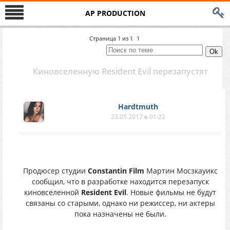
AP PRODUCTION
Страница
1
из
1
1
Киновселенную Resident Evil перезапустят
Hardtmuth
23.05.2017 в 01:22
Продюсер студии
Constantin Film
Мартин Мосзкауикс
сообщил, что в разработке находится перезапуск
киновселенной
Resident Evil
. Новые фильмы не будут
связаны со старыми, однако ни режиссер, ни актеры
пока назначены не были.