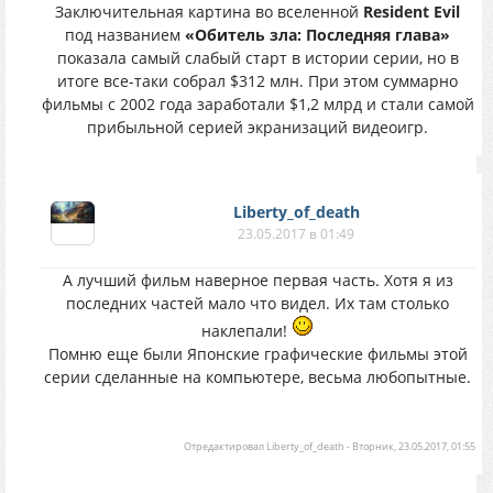
Заключительная картина во вселенной
Resident Evil
под названием
«Обитель зла: Последняя глава»
показала самый слабый старт в истории серии, но в
итоге все-таки собрал $312 млн. При этом суммарно
фильмы с 2002 года заработали $1,2 млрд и стали самой
прибыльной серией экранизаций видеоигр.
Liberty_of_death
23.05.2017 в 01:49
А лучший фильм наверное первая часть. Хотя я из
последних частей мало что видел. Их там столько
наклепали!
Помню еще были Японские графические фильмы этой
серии сделанные на компьютере, весьма любопытные.
Отредактировал
Liberty_of_death
-
Вторник, 23.05.2017, 01:55