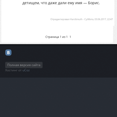
детищем, что даже дали ему имя — Борис.
Отредактировал
Hardtmuth
-
Суббота, 03.06.2017, 22:47
Страница
1
из
1
1
Полная версия сайта
Хостинг от
uCoz