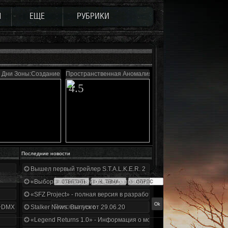
Ы
ЕЩЕ
РУБРИКИ
 Дни Зоны:Создание в тумане
Пространственная Аномалия 4.1
4.5
Последние новости
Вышел первый трейлер S.T.A.L.K.E.R. 2
«Выбор» - четвертый отчет о разработке!
«SFZ Project» - полная версия в разработке!
+DMX 1.3.5.ООП.МА.К.
Stalker News. Выпуск от 29.06.20
«Legend Returns 1.0» - Информация о моде за июнь 2020