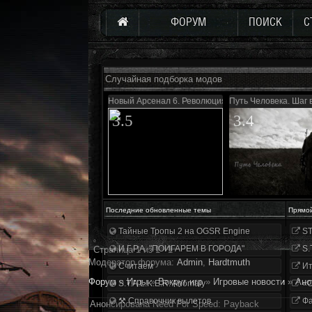
ФОРУМ
ПОИСК
С
Случайная подборка модов
Новый Арсенал 6. Революция
Путь Человека. Шаг 
3.5
3.4
Последние обновленные темы
Прямо
Тайные Тропы 2 на OGSR Engine
ST
И.Г.Р.А. "ПОИГАРЕМ В ГОРОДА"
S.
Страница
1
из
1
1
Модератор форума:
Аdmin
,
Hardtmuth
Считаем
Ит
Форум
»
Игры
»
Вокруг игр
»
Игровые новости
»
Ано
S.T.A.L.K.E.R. Anomaly
«О
⚒ Справочник вылетов
Фа
Анонсирована Need For Speed: Payback