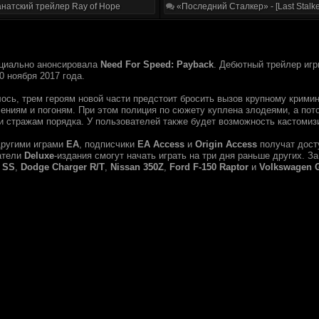
натский трейлер Ray of Hope
«Последний Сталкер» - [Last Stalke
иально анонсировала
Need For Speed: Payback
. Дебютный трейлер игр
0 ноября 2017 года.
лось, трем героям новой части предстоит бросить вызов крупному крими
ениям и погоням. При этом полиция по сюжету куплена злодеями, а пото
 и стражам порядка. У пользователей также будет возможность кастомиз
 другими играми
EA
, подписчики
EA Access
и
Origin Access
получат дост
датели
Deluxe
-издания смогут начать играть на три дня раньше других. З
 SS
,
Dodge Charger R/T
,
Nissan 350Z
,
Ford F-150 Raptor
и
Volkswagen G