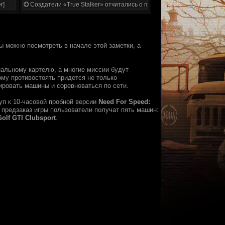
r]
Создатели «True Stalker» отчитались о проделанной работе
ы можно посмотреть в начале этой заметки, а
нальному картелю, а многие миссии будут
му противостоять придется не только
ировать машины и соревноваться по сети.
уп к 10-часовой пробной версии
Need For Speed:
а предзаказ игры пользователи получат пять машин:
olf GTI Clubsport
.