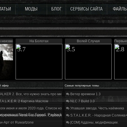
ТАТЬИ
МОДЫ
БЛОГ
СЕРВИСЫ САЙТА
ФАЙЛ
в неизвестность. Дежавю
На Болотах
Волей Случая
Первые
3.7
3.5
2.8
й эфир
Самые популярные темы
ALKER 2. Все, что нужно знать про мир, геймплей и сюжет | Разбор трейлера
Ветер времени 1.3
T.A.L.K.E.R. 2 Картина Маслом
NLC 7 Build 3.0
оги июня и июля 2020 года. Список нововведений
Упавшая звезда. Честь наёмника
нсирована Need For Speed: Payback
бречённый на вечные муки». Слабоумие и отвага
S.T.A.L.K.E.R. - Народная Солянка
н-Арт от Ruwartzone
[COM] Аддоны, модификации.