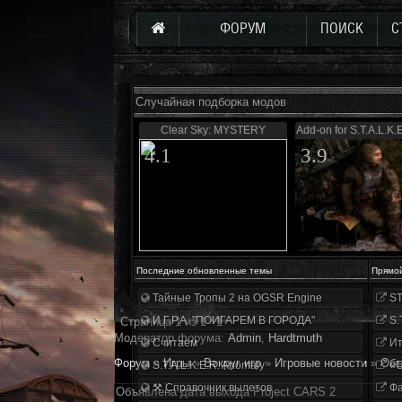
ФОРУМ
ПОИСК
С
Случайная подборка модов
Clear Sky: MYSTERY
Add-on for S.T.A.L.K.
4.1
3.9
Последние обновленные темы
Прямо
Тайные Тропы 2 на OGSR Engine
ST
И.Г.Р.А. "ПОИГАРЕМ В ГОРОДА"
S.
Страница
1
из
1
1
Модератор форума:
Аdmin
,
Hardtmuth
Считаем
Ит
Форум
»
Игры
»
Вокруг игр
»
Игровые новости
»
Объ
S.T.A.L.K.E.R. Anomaly
«О
⚒ Справочник вылетов
Фа
Объявлена дата выхода Project CARS 2