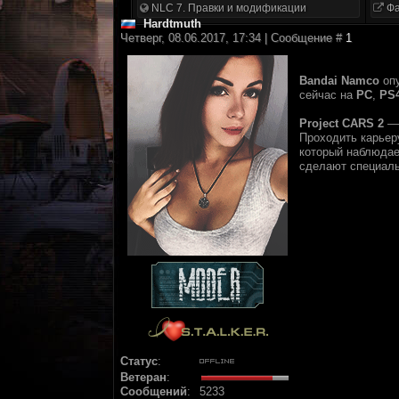
NLC 7. Правки и модификации
Фа
Hardtmuth
Четверг, 08.06.2017, 17:34 | Сообщение #
1
Bandai Namco
опу
сейчас на
PC
,
PS
Project CARS 2
— 
Проходить карьеру
который наблюдае
сделают специаль
Статус
:
Ветеран
:
Сообщений
:
5233