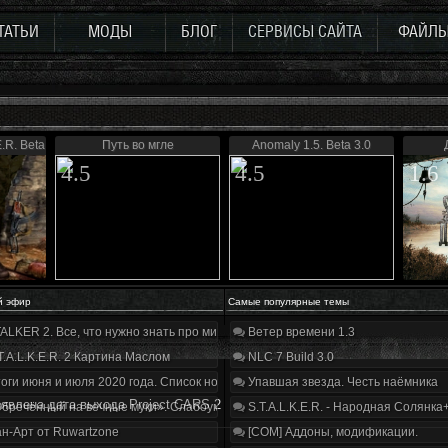
ТАТЬИ
МОДЫ
БЛОГ
СЕРВИСЫ САЙТА
ФАЙЛ
E.R. Beta
Путь во мгле
Anomaly 1.5. Beta 3.0
4.5
4.5
1.6
й эфир
Самые популярные темы
ALKER 2. Все, что нужно знать про мир, геймплей и сюжет | Разбор трейлера
Ветер времени 1.3
T.A.L.K.E.R. 2 Картина Маслом
NLC 7 Build 3.0
оги июня и июля 2020 года. Список нововведений
Упавшая звезда. Честь наёмника
явлена дата выхода Project CARS 2
бречённый на вечные муки». Слабоумие и отвага
S.T.A.L.K.E.R. - Народная Солянка
н-Арт от Ruwartzone
[COM] Аддоны, модификации.