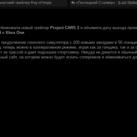
натский трейлер Ray of Hope
«Последний Сталкер» - [Last Stalke
бликовала новый трейлер
Project CARS 2
и объявила дату выхода проек
4
и
Xbox One
.
продолжение гоночного симулятора с 200 новыми заездами в 50 локация
 теперь можно в кооперативном режиме, играя как за гонщика, так и за
т за трассой и дает подсказки спортсмену. Никуда не денется и обычны
ный сайт, на котором можно будет искать соперников и обмениваться д