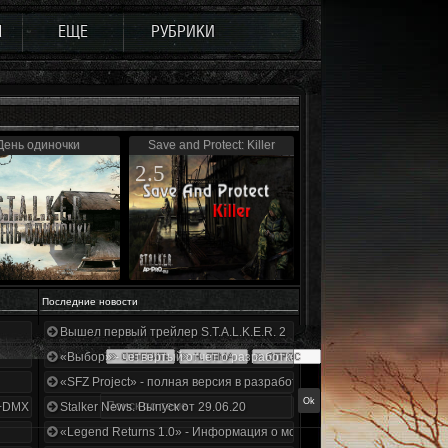
Ы
ЕЩЕ
РУБРИКИ
День одиночки
Save and Protect: Killer
2.5
Последние новости
Вышел первый трейлер S.T.A.L.K.E.R. 2
«Выбор» - четвертый отчет о разработке!
«SFZ Project» - полная версия в разработке!
+DMX 1.3.5.ООП.МА.К.
Stalker News. Выпуск от 29.06.20
«Legend Returns 1.0» - Информация о моде за июнь 2020