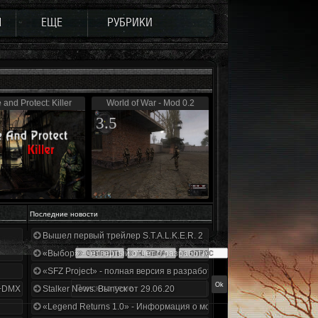
Ы
ЕЩЕ
РУБРИКИ
 and Protect: Killer
World of War - Mod 0.2
3.5
Последние новости
Вышел первый трейлер S.T.A.L.K.E.R. 2
«Выбор» - четвертый отчет о разработке!
«SFZ Project» - полная версия в разработке!
+DMX 1.3.5.ООП.МА.К.
Stalker News. Выпуск от 29.06.20
«Legend Returns 1.0» - Информация о моде за июнь 2020