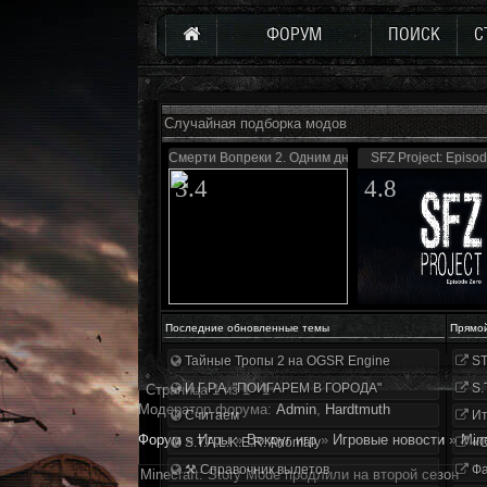
ФОРУМ
ПОИСК
С
Случайная подборка модов
Смерти Вопреки 2. Одним днем живу
SFZ Project: Episo
3.4
4.8
Последние обновленные темы
Прямо
Тайные Тропы 2 на OGSR Engine
ST
И.Г.Р.А. "ПОИГАРЕМ В ГОРОДА"
S.
Страница
1
из
1
1
Модератор форума:
Аdmin
,
Hardtmuth
Считаем
Ит
Форум
»
Игры
»
Вокруг игр
»
Игровые новости
»
Min
S.T.A.L.K.E.R. Anomaly
«О
⚒ Справочник вылетов
Фа
Minecraft: Story Mode продлили на второй сезон