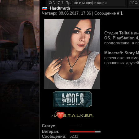
NLC 7. Правки и модификации
Фа
Hardtmuth
Четверг, 08.06.2017, 17:36 | Сообщение #
1
Студия
Telltale
ан
OS
,
PlayStation 4
продолжение, а п
Minecraft: Story 
персонаже по име
пропавших друзей
Статус
:
Ветеран
:
Сообщений
:
5233