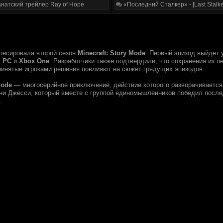
натский трейлер Ray of Hope
«Последний Сталкер» - [Last Stalke
онсировала второй сезон
Minecraft: Story Mode
. Первый эпизод выйдет 
,
PC
и
Xbox One
. Разработчики также подтвердили, что сохранения из п
ринятые игроками решения повлияют на сюжет грядущих эпизодов.
Mode
— многосерийное приключение, действие которого разворачивается 
ни Джесси, который вместе с группой единомышленников победил послед
.