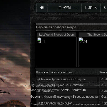
ФОРУМ
ПОИСК
С
Случайная подборка модов
Lost World Troops of Doom
The Second S
4.1
2.9
Последние обновленные темы
Прямо
Тайные Тропы 2 на OGSR Engine
ST
И.Г.Р.А. "ПОИГАРЕМ В ГОРОДА"
S.
Страница
1
из
1
1
Модератор форума:
Аdmin
,
Hardtmuth
Считаем
Ит
Форум
»
Игры
»
Вокруг игр
»
Игровые новости
»
Соз
S.T.A.L.K.E.R. Anomaly
«О
⚒ Справочник вылетов
Фа
Создатели Ori and the Blind Forest представили пр