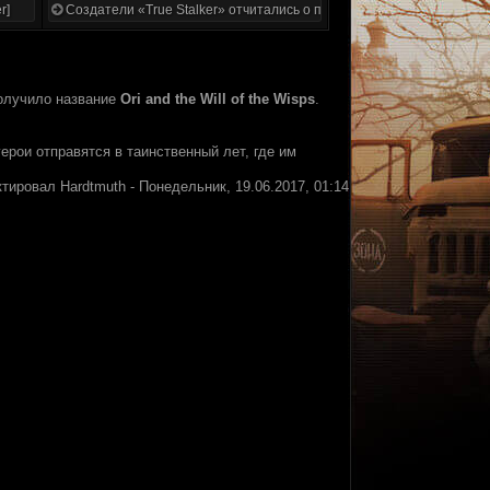
r]
Создатели «True Stalker» отчитались о проделанной работе
олучило название
Ori and the Will of the Wisps
.
 герои отправятся в таинственный лет, где им
ктировал
Hardtmuth
-
Понедельник, 19.06.2017, 01:14