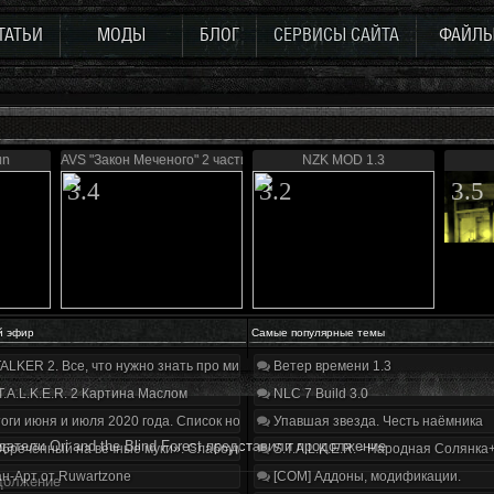
ТАТЬИ
МОДЫ
БЛОГ
СЕРВИСЫ САЙТА
ФАЙЛ
un
AVS "Закон Меченого" 2 части
NZK MOD 1.3
3.4
3.2
3.5
й эфир
Самые популярные темы
ALKER 2. Все, что нужно знать про мир, геймплей и сюжет | Разбор трейлера
Ветер времени 1.3
T.A.L.K.E.R. 2 Картина Маслом
NLC 7 Build 3.0
оги июня и июля 2020 года. Список нововведений
Упавшая звезда. Честь наёмника
датели Ori and the Blind Forest представили продолжение
бречённый на вечные муки». Слабоумие и отвага
S.T.A.L.K.E.R. - Народная Солянка
н-Арт от Ruwartzone
[COM] Аддоны, модификации.
одолжение