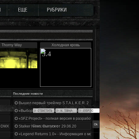
Ы
ЕЩЕ
РУБРИКИ
Thorny Way
Холодная кровь
3.4
Последние новости
Вышел первый трейлер S.T.A.L.K.E.R. 2
«Выбор» - четвертый отчет о разработке!
«SFZ Project» - полная версия в разработке!
+DMX 1.3.5.ООП.МА.К.
Stalker News. Выпуск от 29.06.20
«Legend Returns 1.0» - Информация о моде за июнь 2020