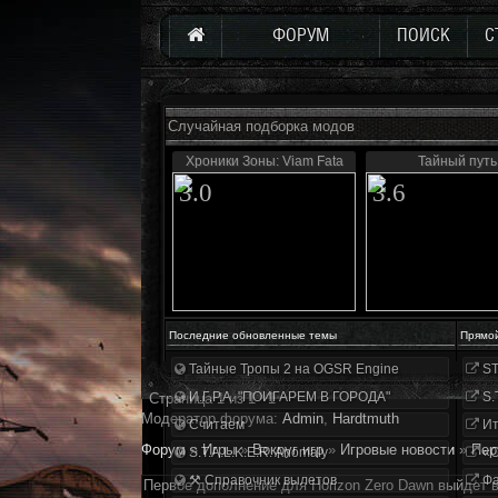
ФОРУМ
ПОИСК
С
Случайная подборка модов
Хроники Зоны: Viam Fata
Тайный путь
3.0
3.6
Последние обновленные темы
Прямо
Тайные Тропы 2 на OGSR Engine
ST
И.Г.Р.А. "ПОИГАРЕМ В ГОРОДА"
S.
Страница
1
из
1
1
Модератор форума:
Аdmin
,
Hardtmuth
Считаем
Ит
Форум
»
Игры
»
Вокруг игр
»
Игровые новости
»
Пер
S.T.A.L.K.E.R. Anomaly
«О
⚒ Справочник вылетов
Фа
Первое дополнение для Horizon Zero Dawn выйдет в