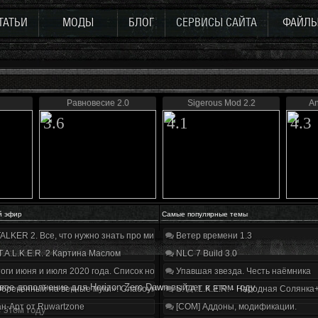
ТАТЬИ
МОДЫ
БЛОГ
СЕРВИСЫ САЙТА
ФАЙЛ
Равновесие 2.0
Sigerous Mod 2.2
An
3.6
4.1
4.3
й эфир
Самые популярные темы
ALKER 2. Все, что нужно знать про мир, геймплей и сюжет | Разбор трейлера
Ветер времени 1.3
T.A.L.K.E.R. 2 Картина Маслом
NLC 7 Build 3.0
оги июня и июля 2020 года. Список нововведений
Упавшая звезда. Честь наёмника
вое дополнение для Horizon Zero Dawn выйдет в этом году
бречённый на вечные муки». Слабоумие и отвага
S.T.A.L.K.E.R. - Народная Солянка
н-Арт от Ruwartzone
[COM] Аддоны, модификации.
 этом году