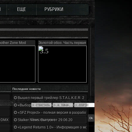
Ы
ЕЩЕ
РУБРИКИ
other Zone Mod
Золотой обоз. Часть первая
3.5
Последние новости
Вышел первый трейлер S.T.A.L.K.E.R. 2
«Выбор» - четвертый отчет о разработке!
«SFZ Project» - полная версия в разработке!
+DMX 1.3.5.ООП.МА.К.
Stalker News. Выпуск от 29.06.20
«Legend Returns 1.0» - Информация о моде за июнь 2020