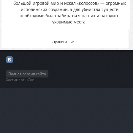
большой игровой мир и искал «колоссов» — огромных
исполинских созданий, а для убийства существ
необходимо было забираться на них и находить
уязвимые места.
Страница
1
из
1
1
Полная версия сайта
Хостинг от
uCoz