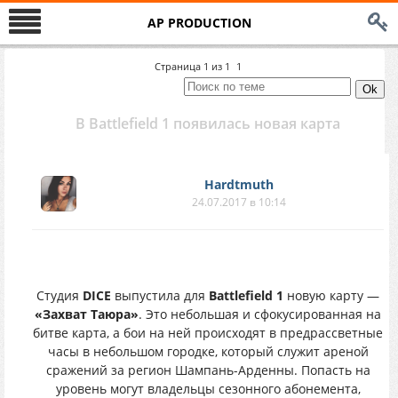
AP PRODUCTION
Страница
1
из
1
1
В Battlefield 1 появилась новая карта
Hardtmuth
24.07.2017 в 10:14
Студия
DICE
выпустила для
Battlefield 1
новую карту —
«Захват Таюра»
. Это небольшая и сфокусированная на
битве карта, а бои на ней происходят в предрассветные
часы в небольшом городке, который служит ареной
сражений за регион Шампань-Арденны. Попасть на
уровень могут владельцы сезонного абонемента,