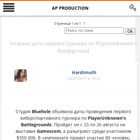
AP PRODUCTION
Страница
1
из
1
1
Названа дата первого турнира по Playerunknown's
Battleground
Hardtmuth
26.07.2017 в 18:27
Студия
Bluehole
объявила даты проведения первого
киберспортивного турнира по
PlayerUnknown's
Battlegrounds
. Пройдет он с 23 по 26 августа на
выставке
Gamescom
, а разыграют среди участников
$350 000. В чемпионате примут участие 80 человек,