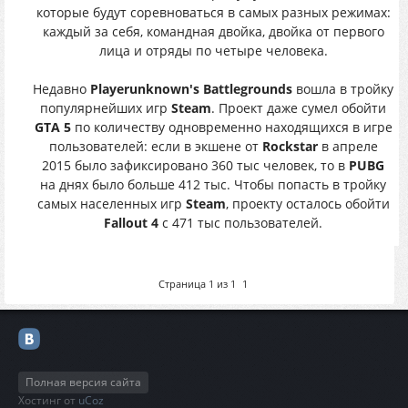
которые будут соревноваться в самых разных режимах:
каждый за себя, командная двойка, двойка от первого
лица и отряды по четыре человека.
Недавно
Playerunknown's Battlegrounds
вошла в тройку
популярнейших игр
Steam
. Проект даже сумел обойти
GTA 5
по количеству одновременно находящихся в игре
пользователей: если в экшене от
Rockstar
в апреле
2015 было зафиксировано 360 тыс человек, то в
PUBG
на днях было больше 412 тыс. Чтобы попасть в тройку
самых населенных игр
Steam
, проекту осталось обойти
Fallout 4
с 471 тыс пользователей.
Страница
1
из
1
1
Полная версия сайта
Хостинг от
uCoz