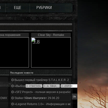
Ы
ЕЩЕ
РУБРИКИ
она поражения
Clear Sky - Remake
3.8
Последние новости
Вышел первый трейлер S.T.A.L.K.E.R. 2
«Выбор» - четвертый отчет о разработке!
«SFZ Project» - полная версия в разработке!
+DMX 1.3.5.ООП.МА.К.
Stalker News. Выпуск от 29.06.20
«Legend Returns 1.0» - Информация о моде за июнь 2020