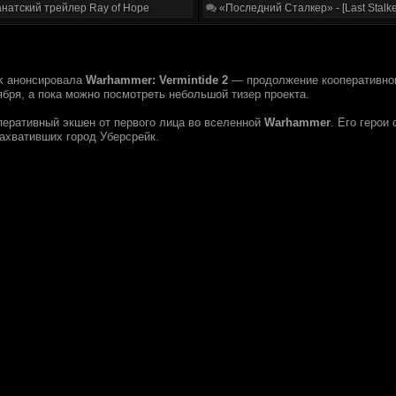
натский трейлер Ray of Hope
«Последний Сталкер» - [Last Stalke
k анонсировала
Warhammer: Vermintide 2
— продолжение кооперативног
ября, а пока можно посмотреть небольшой тизер проекта.
еративный экшен от первого лица во вселенной
Warhammer
. Его герои
захвативших город Уберсрейк.