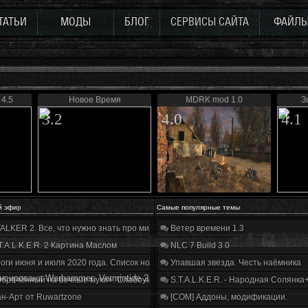
ТАТЬИ
МОДЫ
БЛОГ
СЕРВИСЫ САЙТА
ФАЙЛ
4.5
Новое Время
MDRK mod 1.0
З
3.2
4.0
4.1
й эфир
Самые популярные темы
ALKER 2. Все, что нужно знать про мир, геймплей и сюжет | Разбор трейлера
Ветер времени 1.3
T.A.L.K.E.R. 2 Картина Маслом
NLC 7 Build 3.0
оги июня и июля 2020 года. Список нововведений
Упавшая звезда. Честь наёмника
нсирована Warhammer: Vermintide 2
бречённый на вечные муки». Слабоумие и отвага
S.T.A.L.K.E.R. - Народная Солянка
н-Арт от Ruwartzone
[COM] Аддоны, модификации.