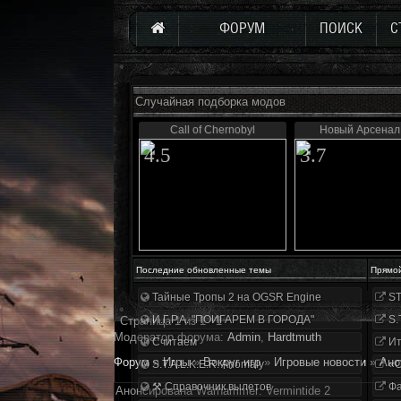
ФОРУМ
ПОИСК
С
Случайная подборка модов
Call of Chernobyl
Новый Арсенал 
4.5
3.7
Последние обновленные темы
Прямо
Тайные Тропы 2 на OGSR Engine
ST
И.Г.Р.А. "ПОИГАРЕМ В ГОРОДА"
S.
Страница
1
из
1
1
Модератор форума:
Аdmin
,
Hardtmuth
Считаем
Ит
Форум
»
Игры
»
Вокруг игр
»
Игровые новости
»
Ано
S.T.A.L.K.E.R. Anomaly
«О
⚒ Справочник вылетов
Фа
Анонсирована Warhammer: Vermintide 2