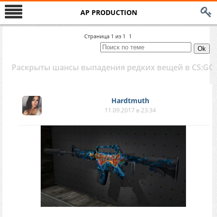
AP PRODUCTION
Страница
1
из
1
1
Раскрыты шансы выпадения редких вещей в CS:GO
Hardtmuth
11.09.2017 в 23:34