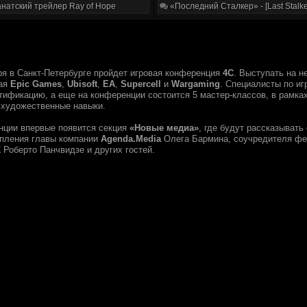
натский трейлер Ray of Hope
«Последний Сталкер» - [Last Stalke
бря в Санкт-Петербурге пройдет игровая конференция
4С
. Выступать на н
чая
Epic Games
,
Ubisoft
,
EA
,
Supercell
и
Wargaming
. Специалисты по и
ификацию, а еще на конференции состоится 5 мастер-классов, в рамках
 художественные навыки.
нции впервые появится секция
«Новые медиа»
, где будут рассказывать
пления главы компании
Agenda.Media
Олега Бармина, соучредителя ф
K
Роберто Панчвидзе и других гостей.