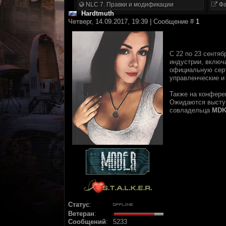
NLC 7. Правки и модификации
Фа
Hardtmuth
Четверг, 14.09.2017, 19:39 | Сообщение #
1
С 22 по 23 сентя
индустрии, вклю
официальную серт
управленческие и
Также на конфере
Ожидаются высту
совладельца
MD
Статус
:
Ветеран
:
Сообщений
:
5233