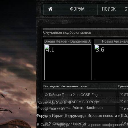
ФОРУМ
ПОИСК
С
Случайная подборка модов
Dream Reader - Dangerous Area
Новый Арсенал 
4.1
3.6
Последние обновленные темы
Прямо
Тайные Тропы 2 на OGSR Engine
ST
И.Г.Р.А. "ПОИГАРЕМ В ГОРОДА"
S.
Страница
1
из
1
1
Модератор форума:
Аdmin
,
Hardtmuth
Считаем
Ит
Форум
»
Игры
»
Вокруг игр
»
Игровые новости
»
В С
S.T.A.L.K.E.R. Anomaly
«О
⚒ Справочник вылетов
Фа
В Санкт-Петербурге пройдет игровая конференция 