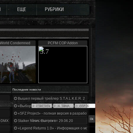
Ы
ЕЩЕ
РУБРИКИ
 World Condemned
PCFM COP Addon
3.7
Последние новости
Вышел первый трейлер S.T.A.L.K.E.R. 2
«Выбор» - четвертый отчет о разработке!
«SFZ Project» - полная версия в разработке!
+DMX 1.3.5.ООП.МА.К.
Stalker News. Выпуск от 29.06.20
«Legend Returns 1.0» - Информация о моде за июнь 2020