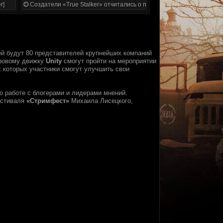
r]
Создатели «True Stalker» отчитались о проделанной работе
ей будут 80 представителей крупнейших компаний
гровому движку
Unity
смогут пройти на мероприятии
 которых участники смогут улучшить свои
 о работе с блогерами и лидерами мнений.
естиваля
«Стримфест»
Михаила Лисецкого,