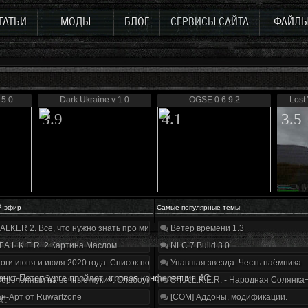
ТАТЬИ
МОДЫ
БЛОГ
СЕРВИСЫ САЙТА
ФАЙЛ
5.0
Dark Ukraine v 1.0
OGSE 0.6.9.2
Lost
3.9
4.1
3.5
й эфир
Самые популярные темы
ALKER 2. Все, что нужно знать про мир, геймплей и сюжет | Разбор трейлера
Ветер времени 1.3
T.A.L.K.E.R. 2 Картина Маслом
NLC 7 Build 3.0
оги июня и июля 2020 года. Список нововведений
Упавшая звезда. Честь наёмника
анкт-Петербурге пройдет игровая конференция 4С
бречённый на вечные муки». Слабоумие и отвага
S.T.A.L.K.E.R. - Народная Солянка
н-Арт от Ruwartzone
[COM] Аддоны, модификации.
4С