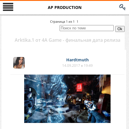
AP PRODUCTION
Страница
1
из
1
1
Arktika.1 от 4A Game - финальная дата релиза
Hardtmuth
14.09.2017 в 19:49