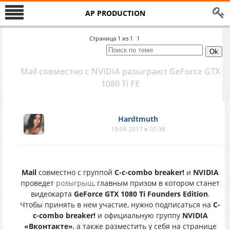
AP PRODUCTION
Страница
1
из
1
1
Mail совместно с NVIDIA разыграют GeForce GTX
1080 Ti FE
Hardtmuth
19.09.2017 в 07:39
Mail
совместно с группой
C-c-combo breaker!
и
NVIDIA
проведет
розыгрыш
, главным призом в котором станет
видеокарта
GeForce GTX 1080 Ti Founders Edition
.
Чтобы принять в нем участие, нужно подписаться на
C-
c-combo breaker!
и официальную группу
NVIDIA
«Вконтакте»
, а также разместить у себя на странице