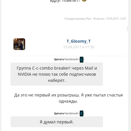
вдруг повезёт?
Отредактировал
Plan
-
Вторник, 19.09.2017, 12:01
T_Gloomy_T
19.09.2017 в 11:50
Цитата
Hardtmuth
(
)
Группа C-c-combo breaker! через Mail и
NVIDIA не плохо так себе подписчиков
наберёт.
Да это не первый их розыгрыш. Я уже пытал счастья
однажды.
Цитата
Hardtmuth
(
)
Я думал первый.