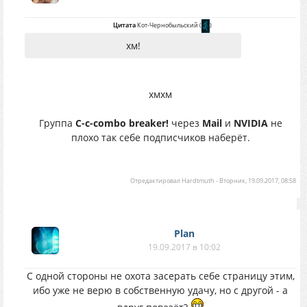
Цитата
Кот-Чернобыльский
(
)
хм!
хмхм
Группа
C-c-combo breaker!
через
Mail
и
NVIDIA
не
плохо так себе подписчиков наберёт.
Отредактировал
Hardtmuth
-
Вторник, 19.09.2017, 08:58
Plan
19.09.2017 в 10:02
С одной стороны не охота засерать себе страницу этим,
ибо уже не верю в собственную удачу, но с другой - а