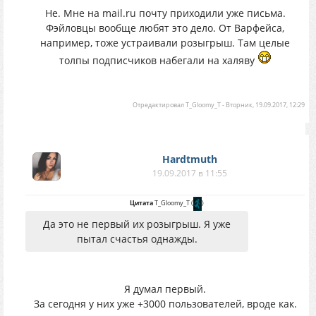
Не. Мне на mail.ru почту приходили уже письма.
Фэйловцы вообще любят это дело. От Варфейса,
например, тоже устраивали розыгрыш. Там целые
толпы подписчиков набегали на халяву
Отредактировал
T_Gloomy_T
-
Вторник, 19.09.2017, 12:29
Hardtmuth
19.09.2017 в 11:55
Цитата
T_Gloomy_T
(
)
Да это не первый их розыгрыш. Я уже
пытал счастья однажды.
Я думал первый.
За сегодня у них уже +3000 пользователей, вроде как.