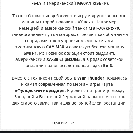
Т-64А
и американский
M60A1 RISE (P)
.
Также обновление добавляет в игру и другие знаковые
машины второй половины XX века. Например,
немецкий и американский танки
MBT-70/KPz-70
,
универсальные пушки которых стреляют как обычными
снарядами, так и управляемыми ракетами,
американскую
САУ M50
и советскую боевую машину
БМП-1
. Из новинок авиации стоит выделить
американский
XA-38 «Гризли»
, а в рядах советской
авиации появилась летающая лодка
Бе-6
.
Вместе с техникой новой эры в
War Thunder
появилась
и самая современная по меркам игры карта —
«Фульдский коридор»
. В долине на границе между
Западной и Восточной Германией нашлось место как
для старого замка, так и для ветряной электростанции.
Страница
1
из
1
1