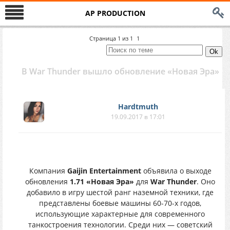
AP PRODUCTION
Страница
1
из
1
1
В War Thunder вышло обновление «Новая Эра»
Hardtmuth
19.09.2017 в 17:01
Компания
Gaijin Entertainment
объявила о выходе
обновления
1.71 «Новая Эра»
для
War Thunder
. Оно
добавило в игру шестой ранг наземной техники, где
представлены боевые машины 60-70-х годов,
использующие характерные для современного
танкостроения технологии. Среди них — советский