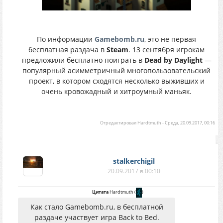
По информации
Gamebomb.ru
, это не первая
бесплатная раздача в
Steam
. 13 сентября игрокам
предложили бесплатно поиграть в
Dead by Daylight
—
популярный асимметричный многопользовательский
проект, в котором сходятся несколько выживших и
очень кровожадный и хитроумный маньяк.
Отредактировал
Hardtmuth
-
Среда, 20.09.2017, 00:16
stalkerchigil
20.09.2017 в 00:10
Цитата
Hardtmuth
(
)
Как стало Gamebomb.ru, в бесплатной
раздаче участвует игра Back to Bed.