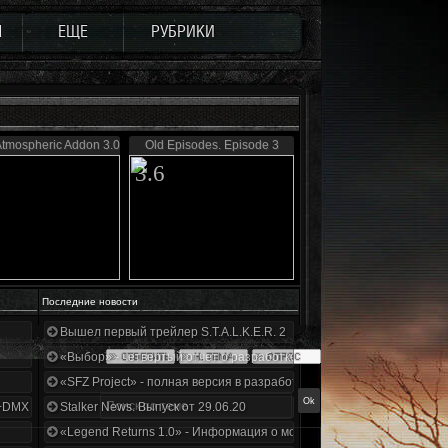
Ы
ЕЩЕ
РУБРИКИ
Atmospheric Addon 3.0
Old Episodes. Episode 3
3.6
Последние новости
Вышел первый трейлер S.T.A.L.K.E.R. 2
«Выбор» - четвертый отчет о разработке!
«SFZ Project» - полная версия в разработке!
+DMX 1.3.5.ООП.МА.К.
Stalker News. Выпуск от 29.06.20
«Legend Returns 1.0» - Информация о моде за июнь 2020