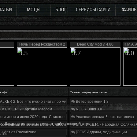
ТАТЬИ
МОДЫ
БЛОГ
СЕРВИСЫ САЙТА
ФАЙЛ
Ночь Перед Рождеством 2
Dead City Mod v. 4.80
R.M.A. 
3.5
3.7
4.0
й эфир
Самые популярные темы
ALKER 2. Все, что нужно знать про мир, геймплей и сюжет | Разбор трейлера
Ветер времени 1.3
T.A.L.K.E.R. 2 Картина Маслом
NLC 7 Build 3.0
оги июня и июля 2020 года. Список нововведений
Упавшая звезда. Честь наёмника
зу 8 игр предлагают получить абсолютно бесплатно
бречённый на вечные муки». Слабоумие и отвага
S.T.A.L.K.E.R. - Народная Солянка
н-Арт от Ruwartzone
[COM] Аддоны, модификации.
атно