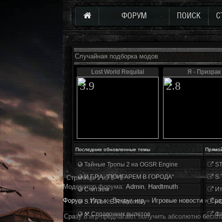
ФОРУМ
ПОИСК
С
Случайная подборка модов
Lost World Requital
Я - Призрак
3.9
2.8
Последние обновленные темы
Прямо
Тайные Тропы 2 на OGSR Engine
ST
И.Г.Р.А. "ПОИГАРЕМ В ГОРОДА"
S.
Страница
1
из
1
1
Модератор форума:
Аdmin
,
Hardtmuth
Считаем
Ит
Форум
»
Игры
»
Вокруг игр
»
Игровые новости
»
Сра
S.T.A.L.K.E.R. Anomaly
«О
⚒ Справочник вылетов
Фа
Сразу 8 игр предлагают получить абсолютно беспл