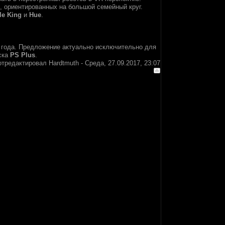
в, ориентированных на большой семейный круг.
le King
и
Hue
.
7 года. Предложение актуально исключительно для
иска
PS Plus
.
отредактировал
Hardtmuth
-
Среда, 27.09.2017, 23:07