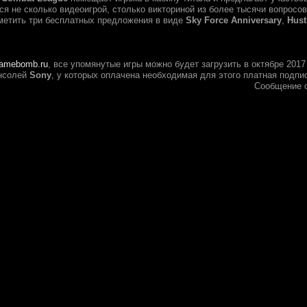
я не сколько видеоигрой, столько викториной из более тысячи вопросо
тметить три бесплатных предложения в виде
Sky Force Anniversary
,
Hust
amebomb.ru
, все упомянутые игры можно будет загрузить в октябре 201
онсолей
Sony
, у которых оплачена необходимая для этого платная подп
Сообщение 