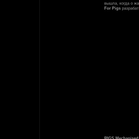
вышла, когда о ж
For Pigs
разрабат
RIGS Mechanised