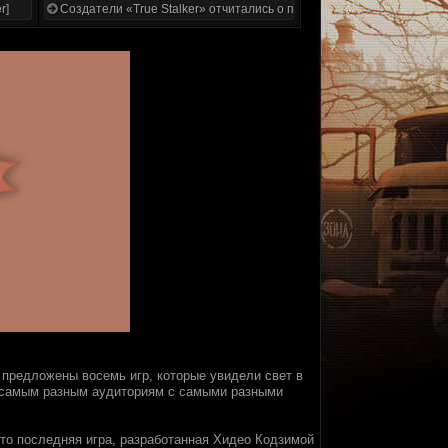
r]
Создатели «True Stalker» отчитались о проделанной работе
предложены восемь игр, которые увидели свет в
ь самым разным аудиториям с самыми разными
Это последняя игра, разработанная Хидео Кодзимой