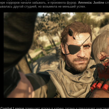
анре хорроров начали забывать, и произвела фурор.
Amnesia: Justine
сл
ывалась другой студией, но возымела не меньший успех.
 Combat League
помещает игрока в кабину титана и предлагает участвов