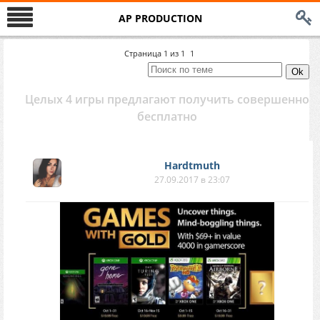
AP PRODUCTION
Страница
1
из
1
1
Целых 4 игры предлагают получить совершенно
бесплатно
Hardtmuth
27.09.2017 в 23:07