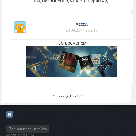
Вы, несомненно, узнаете первыми)
AzzzA
28.09.2017 в 02:16
Тем временем
Страница
1
из
1
1
Полная версия сайта
Хостинг от
uCoz