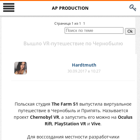
AP PRODUCTION
Страница
1
из
1
1
Вышло VR-путешествие по Чернобылю
Hardtmuth
30.09.2017 в 10:27
Польская студия
The Farm 51
выпустила виртуальное
путешествие в Чернобыль и Припять. Называется
проект
Chernobyl VR
, а запустить его можно на
Oculus
Rift
,
PlayStation VR
и
Vive
.
Для воссоздания местности разработчики