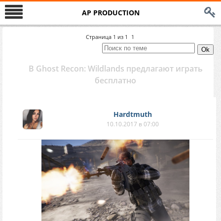
AP PRODUCTION
Страница
1
из
1
1
В Ghost Recon: Wildlands предлагают играть
бесплатно
Hardtmuth
10.10.2017 в 07:00