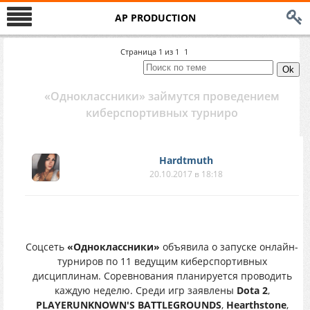
AP PRODUCTION
Страница
1
из
1
1
«Одноклассники» займутся проведением
киберспортивных турниро
Hardtmuth
20.10.2017 в 18:18
Соцсеть
«Одноклассники»
объявила о запуске онлайн-
турниров по 11 ведущим киберспортивных
дисциплинам. Соревнования планируется проводить
каждую неделю. Среди игр заявлены
Dota 2
,
PLAYERUNKNOWN'S BATTLEGROUNDS
,
Hearthstone
,