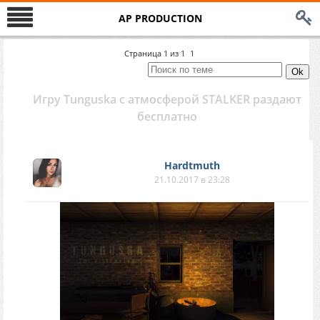
AP PRODUCTION
Страница
1
из
1
1
Игру Tunguska с атмосферой STALKER раздают
бесплатно
Hardtmuth
21.10.2017 в 23:28