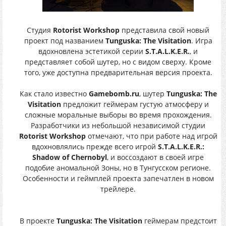
Студия
Rotorist Workshop
представила свой новый
проект под названием
Tunguska: The Visitation
. Игра
вдохновлена эстетикой серии
S.T.A.L.K.E.R.
, и
представляет собой шутер, но с видом сверху. Кроме
того, уже доступна предварительная версия проекта.
Как стало известно
Gamebomb.ru
, шутер
Tunguska: The
Visitation
предложит геймерам густую атмосферу и
сложные моральные выборы во время прохождения.
Разработчики из небольшой независимой студии
Rotorist Workshop
отмечают, что при работе над игрой
вдохновлялись прежде всего игрой
S.T.A.L.K.E.R.:
Shadow of Chernobyl
, и воссоздают в своей игре
подобие аномальной Зоны, но в Тунгусском регионе.
Особенности и геймплей проекта запечатлен в новом
трейлере.
В проекте
Tunguska: The Visitation
геймерам предстоит