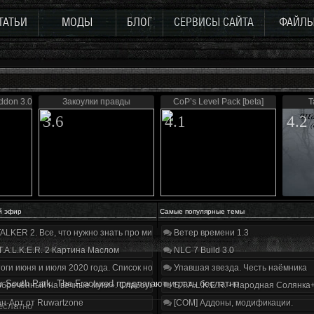
ТАТЬИ
МОДЫ
БЛОГ
СЕРВИСЫ САЙТА
ФАЙЛ
ddon 3.0
Закоулки правды
CoP’s Level Pack [beta]
Т
3.6
4.1
4.2
й эфир
Самые популярные темы
ALKER 2. Все, что нужно знать про мир, геймплей и сюжет | Разбор трейлера
Ветер времени 1.3
T.A.L.K.E.R. 2 Картина Маслом
NLC 7 Build 3.0
оги июня и июля 2020 года. Список нововведений
Упавшая звезда. Честь наёмника
у South Park: The Fractured предлагают играть беслатно
бречённый на вечные муки». Слабоумие и отвага
S.T.A.L.K.E.R. - Народная Солянка
н-Арт от Ruwartzone
[COM] Аддоны, модификации.
беслатно