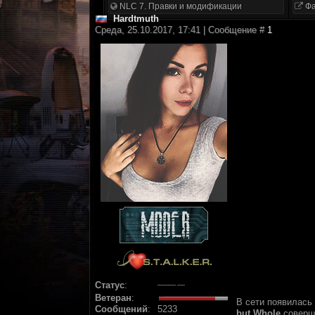
NLC 7. Правки и модификации
Фа
Hardtmuth
Среда, 25.10.2017, 17:41 | Сообщение #
1
Статус
:
Ветеран
:
В сети появилась
Сообщений
:
5233
but Whole
соверш