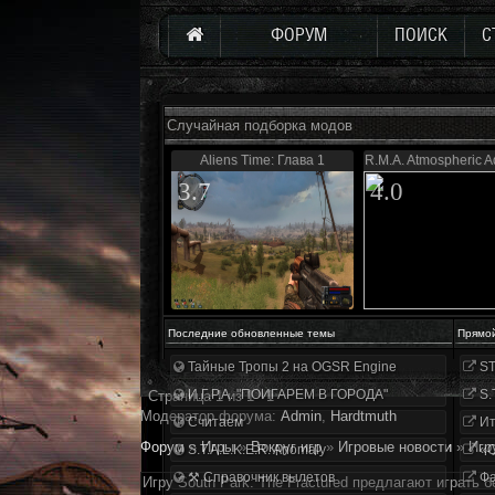
ФОРУМ
ПОИСК
С
Случайная подборка модов
Aliens Time: Глава 1
R.M.A. Atmospheric A
3.7
4.0
Последние обновленные темы
Прямо
Тайные Тропы 2 на OGSR Engine
ST
И.Г.Р.А. "ПОИГАРЕМ В ГОРОДА"
S.
Страница
1
из
1
1
Модератор форума:
Аdmin
,
Hardtmuth
Считаем
Ит
Форум
»
Игры
»
Вокруг игр
»
Игровые новости
»
Игр
S.T.A.L.K.E.R. Anomaly
«О
⚒ Справочник вылетов
Фа
Игру South Park: The Fractured предлагают играть 