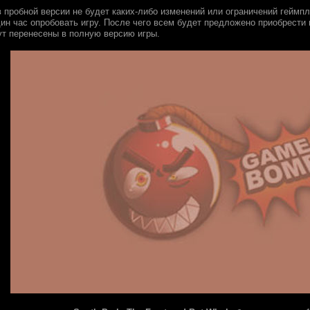
 пробной версии не будет каких-либо изменений или ограничений геймпле
дин час опробовать игру. После чего всем будет предложено приобрести
дут перенесены в полную версию игры.