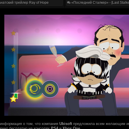
натский трейлер Ray of Hope
«Последний Сталкер» - [Last Stalke
 информация о том, что компания
Ubisoft
предложила всем желающим иг
енно бесплатно на консолях
PS4
и
Xbox One
.