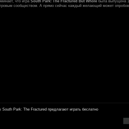
минает, что игра
South Park: The Fractured But Whole
была выпущена 17
 игровым сообществом. А прямо сейчас каждый желающий может опробов
у South Park: The Fractured предлагают играть беслатно