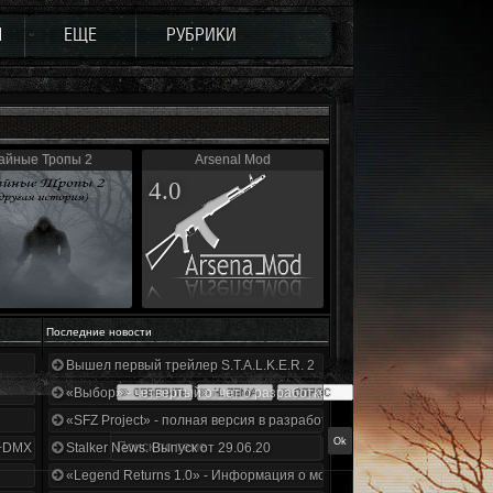
Ы
ЕЩЕ
РУБРИКИ
айные Тропы 2
Arsenal Mod
4.0
Последние новости
Вышел первый трейлер S.T.A.L.K.E.R. 2
«Выбор» - четвертый отчет о разработке!
«SFZ Project» - полная версия в разработке!
+DMX 1.3.5.ООП.МА.К.
Stalker News. Выпуск от 29.06.20
«Legend Returns 1.0» - Информация о моде за июнь 2020