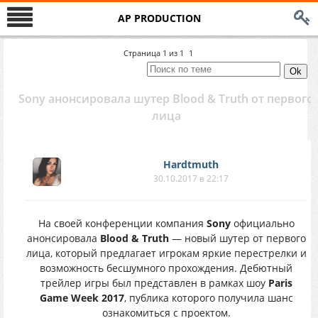
AP PRODUCTION
Страница
1
из
1
1
Sony анонсировала шутер Blood & Truth от первого
лица
Hardtmuth
30.10.2017 в 22:17
На своей конференции компания
Sony
официально
анонсировала
Blood & Truth
— новый шутер от первого
лица, который предлагает игрокам яркие перестрелки и
возможность бесшумного прохождения. Дебютный
трейлер игры был представлен в рамках шоу
Paris
Game Week 2017
, публика которого получила шанс
ознакомиться с проектом.