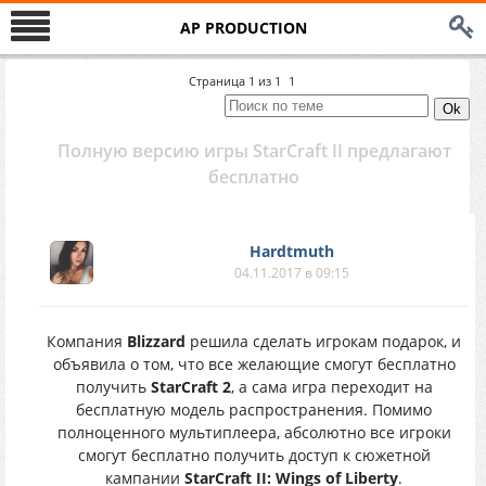
AP PRODUCTION
Страница
1
из
1
1
Полную версию игры StarCraft II предлагают
бесплатно
Hardtmuth
04.11.2017 в 09:15
Компания
Blizzard
решила сделать игрокам подарок, и
объявила о том, что все желающие смогут бесплатно
получить
StarCraft 2
, а сама игра переходит на
бесплатную модель распространения. Помимо
полноценного мультиплеера, абсолютно все игроки
смогут бесплатно получить доступ к сюжетной
кампании
StarCraft II: Wings of Liberty
.