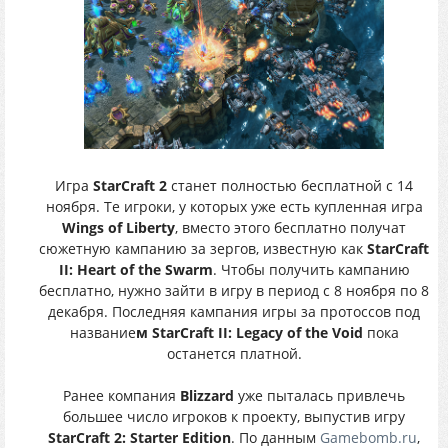
Игра
StarCraft 2
станет полностью бесплатной с 14
ноября. Те игроки, у которых уже есть купленная игра
Wings of Liberty
, вместо этого бесплатно получат
сюжетную кампанию за зергов, известную как
StarCraft
II: Heart of the Swarm
. Чтобы получить кампанию
бесплатно, нужно зайти в игру в период с 8 ноября по 8
декабря. Последняя кампания игры за протоссов под
название
м StarCraft II: Legacy of the Void
пока
останется платной.
Ранее компания
Blizzard
уже пыталась привлечь
большее число игроков к проекту, выпустив игру
StarCraft 2: Starter Edition
. По данным
Gamebomb.ru
,