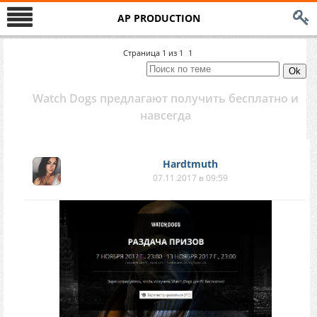
AP PRODUCTION
Страница
1
из
1
1
Watch Dogs предлагают получить бесплатно и
навсегда
Hardtmuth
07.11.2017 в 09:59