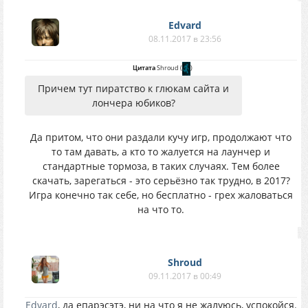
Edvard
08.11.2017 в 23:56
Цитата
Shroud
(
)
Причем тут пиратство к глюкам сайта и
лончера юбиков?
Да притом, что они раздали кучу игр, продолжают что
то там давать, а кто то жалуется на лаунчер и
стандартные тормоза, в таких случаях. Тем более
скачать, зарегаться - это серьёзно так трудно, в 2017?
Игра конечно так себе, но бесплатно - грех жаловаться
на что то.
Shroud
09.11.2017 в 00:49
Edvard
, да епарэсэтэ, ни на что я не жалуюсь, успокойся.