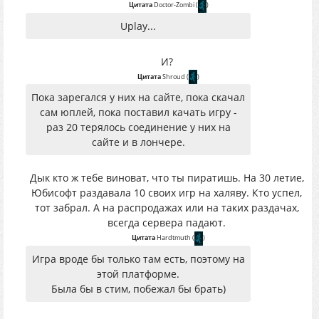
Цитата
Doctor-Zombi
(
)
Uplay...
И?
Цитата
Shroud
(
)
Пока зарегался у них на сайте, пока скачал
сам юплей, пока поставил качать игру -
раз 20 терялось соединение у них на
сайте и в лончере.
Дык кто ж тебе виноват, что ты пиратишь. На 30 летие,
Юбисофт раздавала 10 своих игр на халяву. Кто успел,
тот забрал. А на распродажах или на таких раздачах,
всегда сервера падают.
Цитата
Hardtmuth
(
)
Игра вроде бы только там есть, поэтому на
этой платформе.
Была бы в стим, побежал бы брать)