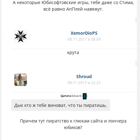
А некоторые Юбисофтовские игры, тебе даже со Стима,
всё равно АпПлей навяжут.
XemorDioPS
08.11.2017 в 08:09
крута
Shroud
08.11.2017 в 22:23
Цитата
Edvard
(
)
Дык кто ж тебе виноват, что ты пиратишь.
Причем тут пиратство к глюкам сайта и лончера
юбиков?