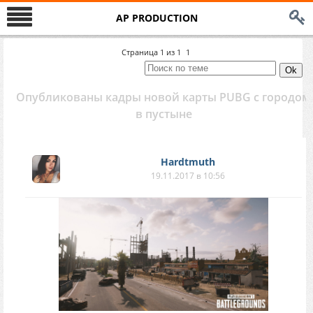
AP PRODUCTION
Страница
1
из
1
1
Опубликованы кадры новой карты PUBG с городом
в пустыне
Hardtmuth
19.11.2017 в 10:56