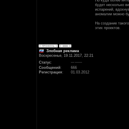
Но куда более инт
будет несколько в
испарений, вдохну
аномалии можно бу
На создание таког
этих проектов.
Злобная реклама
Воскресенье, 19.11.2017, 22:21
Статус
:
Сообщений
:
666
Регистрация
:
01.03.2012