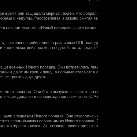
вое время они защищали мирных людей, что собрались для восстановить
орьбы с недугом. Расстреливая и заживо сжигая тела. Для этого они да
яется новыми людьми. «Новый порядок» — это самая крупная сила Дикой 
ть, постепенно собирались в различные ОПГ, наводя ужас на мирных лю
й и «дипломатией» подмяла под себя остальные, образовав крупную гр
мощи военных Нового порядка. Они встретились лицом к лицу с опасным 
ей и дают им кров и пищу, а больных стараются лечить, в силу своих 
я не трогать друг друга.
жало от военных. Они были вынуждены скитаться по территории, в поиск
оводят исследования в сопровождении наемников. О Академиках мало инф
, были спецназом Нового порядка. Они откололись от группировки, основ
стоят своим бывшим собратьям из Нового порядка. Тем не менее, они п
 контактировать никак. Их название происходит от фамилии лидера. Ген