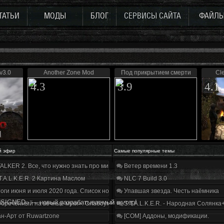
ТАТЬИ
МОДЫ
БЛОГ
СЕРВИСЫ САЙТА
ФАЙЛ
v3.0
Another Zone Mod
Под прикрытием смерти
Cl
4.3
3.9
4.1
й эфир
Самые популярные темы
ALKER 2. Все, что нужно знать про мир, геймплей и сюжет | Разбор трейлера
Ветер времени 1.3
T.A.L.K.E.R. 2 Картина Маслом
NLC 7 Build 3.0
оги июня и июля 2020 года. Список нововведений
Упавшая звезда. Честь наёмника
SIGNED» — новый разрабатываемый шутер!
бречённый на вечные муки». Слабоумие и отвага
S.T.A.L.K.E.R. - Народная Солянка
н-Арт от Ruwartzone
[COM] Аддоны, модификации.