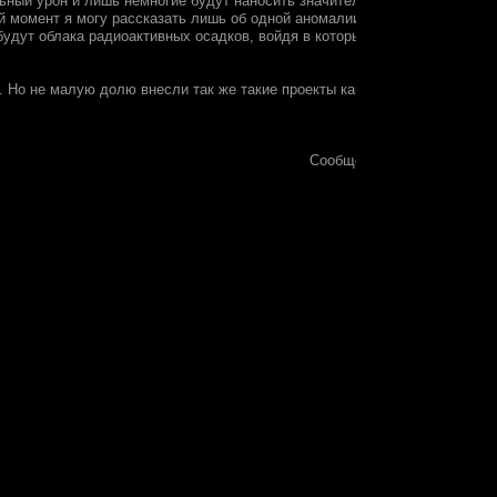
ьный урон и лишь немногие будут наносить значительный ущерб. Это оп
й момент я могу рассказать лишь об одной аномалии. И ее называют Обл
будут облака радиоактивных осадков, войдя в которые, будет значител
ж. Но не малую долю внесли так же такие проекты как
Fallout
и
METRO.
И
Сообщение отредактирова