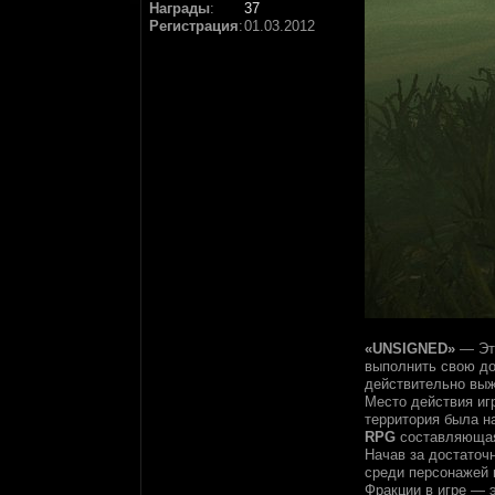
Награды
:
37
Регистрация
:
01.03.2012
«UNSIGNED»
— Это
выполнить свою до
действительно выж
Место действия иг
территория была н
RPG
составляющ
Начав за достаточ
среди персонажей и
Фракции в игре — 