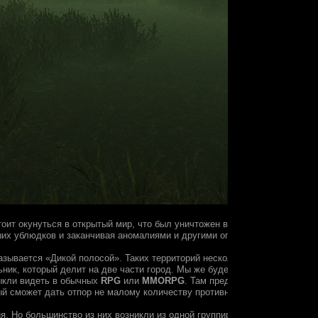
оит окунуться в открытый мир, что был уничтожен в результате ядерно
ших ублюдков и заканчивая аномалиями и другими опасными явлениями
зывается «Дикой полосой». Таких территорий несколько по всему миру. 
ник, который делит на две части город. Мы же будем играть лишь на од
выкли видеть в обычных
RPG
или
MMORPG
. Там предстоит улучшать сво
й сможет дать отпор не малому количеству противников. Помимо этого,
ия. Но большинство из них возникли из одной группировки, которой сей