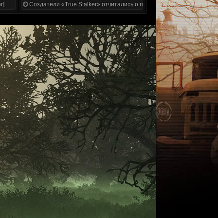
r]
Создатели «True Stalker» отчитались о проделанной работе