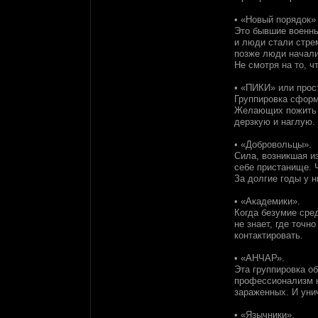
• «Новый порядок»
Это бывшие военны
и люди стали стре
позже люди начали
Не смотря на то, 
• «ПИКИ» или прос
Группировка сформ
Желающих пожить х
дерзкую и наглую.
• «Добровольцы».
Сила, возникшая и
себе пристанище. 
За долгие годы у н
• «Академики».
Когда безумие сре
не знает, где точ
контактировать.
• «АНЧАР».
Эта группировка об
профессионализм н
зараженных. И уни
• «Язычники».