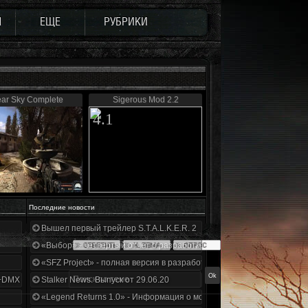
Ы
ЕЩЕ
РУБРИКИ
ear Sky Complete
Sigerous Mod 2.2
4.1
Последние новости
Вышел первый трейлер S.T.A.L.K.E.R. 2
«Выбор» - четвертый отчет о разработке!
«SFZ Project» - полная версия в разработке!
+DMX 1.3.5.ООП.МА.К.
Stalker News. Выпуск от 29.06.20
«Legend Returns 1.0» - Информация о моде за июнь 2020