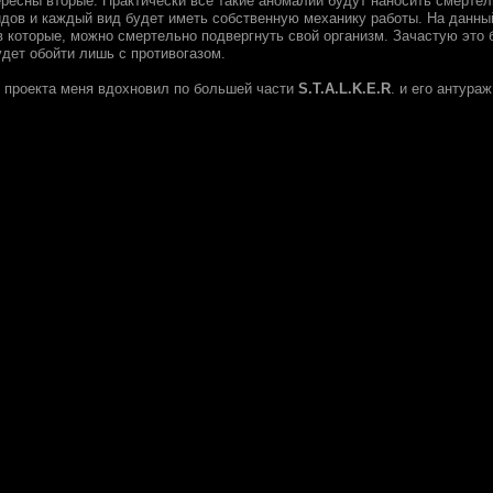
ересны вторые. Практически все такие аномалии будут наносить смертел
идов и каждый вид будет иметь собственную механику работы. На данны
в которые, можно смертельно подвергнуть свой организм. Зачастую это 
дет обойти лишь с противогазом.
о проекта меня вдохновил по большей части
S.T.A.L.K.E.R
. и его антура