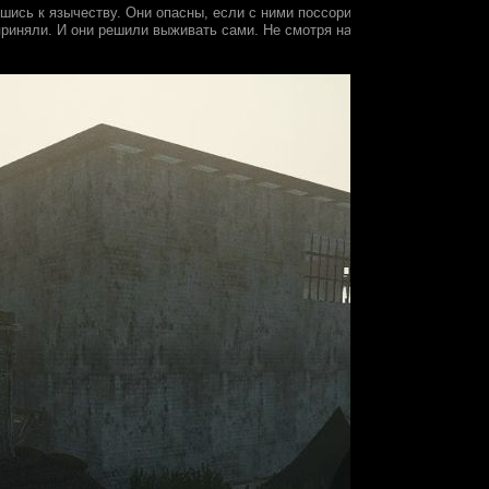
увшись к язычеству. Они опасны, если с ними поссориться, но если сдр
приняли. И они решили выживать сами. Не смотря на название, зачастую