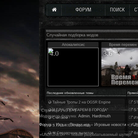
ФОРУМ
ПОИСК
С
Случайная подборка модов
Апокалипсис
Время перемен 
4.0
3.6
Последние обновленные темы
Прямо
Тайные Тропы 2 на OGSR Engine
ST
И.Г.Р.А. "ПОИГАРЕМ В ГОРОДА"
S.
Страница
1
из
1
1
Модератор форума:
Аdmin
,
Hardtmuth
Считаем
Ит
Форум
»
Игры
»
Вокруг игр
»
Игровые новости
»
«UN
S.T.A.L.K.E.R. Anomaly
«О
⚒ Справочник вылетов
Фа
«UNSIGNED» — новый разрабатываемый шутер!