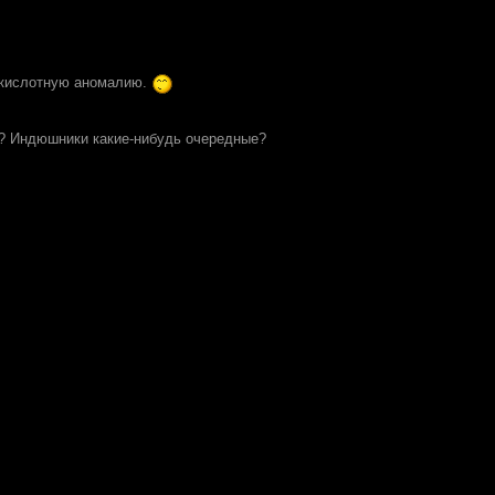
и кислотную аномалию.
то? Индюшники какие-нибудь очередные?