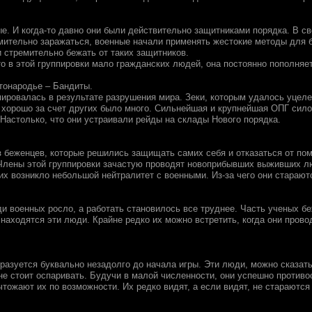
е. И когда-то давно они были действительно защитниками порядка. В с
мительно заражаться, военные начали применять жестокие методы для б
 стремительно бежать от таких защитников.
что в этой группировки мало гражданских людей, она постоянно пополн
тонародье – Бандиты.
ировалась в результате разрушения мира. Зеки, которым удалось уцеле
орошо за счет других было много. Сильнейшая и крупнейшая ОПГ сило
 Настолько, что они устраивали рейды на склады Нового порядка.
з беженцев, которые решились защищать самих себя и отказаться от по
Члены этой группировки зачастую проводят новоприбывших выживших люд
их возникло небольшой нейтралитет с военными. Из-за чего они стараютс
ди военных росло, а работать становилось все труднее. Часть ученых бе
но находятся эти люди. Крайне редко их можно встретить, когда они пр
разуется буквально незадолго до начала игры. Эти люди, можно сказать
е стоит оспаривать. Будучи в малой численности, они успешно противо
чтожают их по возможности. Их редко видят, а если видят, не стараются