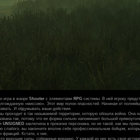
 игра в жанре
Shooter
с элементами
RPG
системы. В ней игроку предст
лгожданную «миссию». Этот мир полон опасностей. Начиная от полней
ивать. И обдумывать ваши действия.
ры проходит в так называемой территории, которую обошла война. Она на
азвана так, потому что ее форма сильно напоминает большой прямоуголь
ая
UNSIGNED
заключена в прокачке персонажа, но не такой, как мы при
но слабого, вы закончите вполне себе профессиональным бойцом, которы
 фракций. Кстати, о них.
это ведущие силы, собранные воедино. У каждой из них есть своя истор