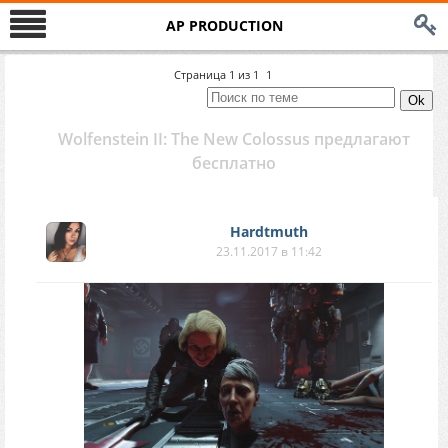
AP PRODUCTION
Страница
1
из
1
1
Wolfenstein II: The New Colossus предлагают
бесплатно
Hardtmuth
23.11.2017 в 11:42