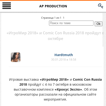
AP PRODUCTION
Страница
1
из
1
1
«ИгроМир 2018» и Comic Con Russia 2018 пройдут в
октябре
Hardtmuth
30.01.2018 в 18:58
Игровая выставка
«ИгроМир 2018»
и
Comic Con Russia
2018
пройдут с 4 по 7 октября в московском
выставочном комплексе
«Крокус Экспо»
. Об этом
организаторы рассказали на официальном сайте
мероприятия.