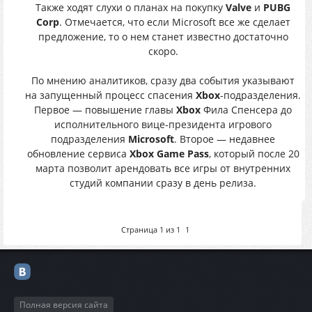
Также ходят слухи о планах на покупку
Valve
и
PUBG
Corp
. Отмечается, что если Microsoft все же сделает
предложение, то о нем станет известно достаточно
скоро.
По мнению аналитиков, сразу два события указывают
на запущенный процесс спасения
Xbox
-подразделения.
Первое — повышение главы
Xbox
Фила Спенсера до
исполнительного вице-президента игрового
подразделения
Microsoft
. Второе — недавнее
обновление сервиса
Xbox Game Pass
, который после 20
марта позволит арендовать все игры от внутренних
студий компании сразу в день релиза.
Страница
1
из
1
1
Полная версия сайта