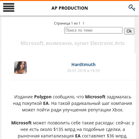
AP PRODUCTION
Страница
1
из
1
1
Microsoft, возможно, купит Electronic Arts
Hardtmuth
30.01.2018 в 18:59
Издание
Polygon
сообщило, что
Microsoft
задумалась
над покупкой
EA
. На такой радикальный шаг компания
может пойти ради улучшения репутации Xbox.
Microsoft
может позволить себе такие расходы: сейчас у
нее есть около $135 млрд на подобные сделки, а
рыночная капитализация
EA
составляет $36 млрд.