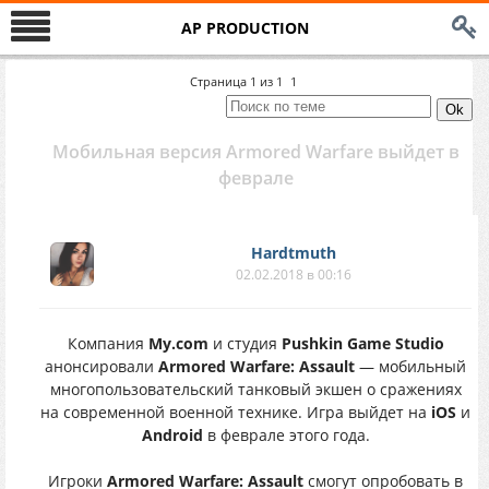
AP PRODUCTION
Страница
1
из
1
1
Мобильная версия Armored Warfare выйдет в
феврале
Hardtmuth
02.02.2018 в 00:16
Компания
My.com
и студия
Pushkin Game Studio
анонсировали
Armored Warfare: Assault
— мобильный
многопользовательский танковый экшен о сражениях
на современной военной технике. Игра выйдет на
iOS
и
Android
в феврале этого года.
Игроки
Armored Warfare: Assault
смогут опробовать в