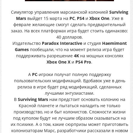
Симулятор управления марсианской колонией
Surviving
Mars
выйдет 15 марта на
PC
,
PS4
и
Xbox One
. Уже в
феврале желающие смогут сделать предварительный
заказ. На всех платформах игра будет стоить одинаково:
40 долларов.
Издательство
Paradox Interactive
и студия
Haemimont
Games
пообещали, что на момент релиза игра будет
поддерживать разрешение
4K
на мощных консолях
Xbox One X
и
PS4 Pro
.
А
РС
-игроки получат полную поддержку
пользовательских модификаций. Вдобавок уже в день
релиза в игре будет ряд модификаций, сделанных
лучшими энтузиастами.
В
Surviving Mars
нам предстоит основать колонию на
Красной планете и пытаться наладить не только
производство, но и быт колонистов. Сложности жизни
под куполом будут не лучшим образом сказываться на
их психике. А о том, какие сюрпризы может приготовить
колонизаторам Марс, разработчики рассказали в новом