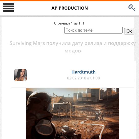
AP PRODUCTION
Страница
1
из
1
1
Surviving Mars получила дату релиза и поддержку
модов
Hardtmuth
02.02.2018 в 01:08