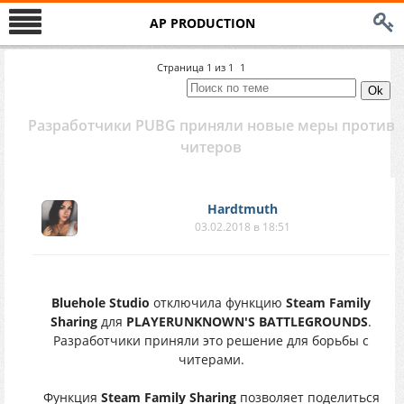
AP PRODUCTION
Страница
1
из
1
1
Разработчики PUBG приняли новые меры против
читеров
Hardtmuth
03.02.2018 в 18:51
Bluehole Studio
отключила функцию
Steam Family
Sharing
для
PLAYERUNKNOWN'S BATTLEGROUNDS
.
Разработчики приняли это решение для борьбы с
читерами.
Функция
Steam Family Sharing
позволяет поделиться