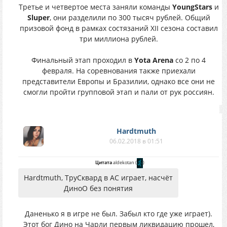
Третье и четвертое места заняли команды
YoungStars
и
Sluper
, они разделили по 300 тысяч рублей. Общий
призовой фонд в рамках состязаний XII сезона составил
три миллиона рублей.
Финальный этап проходил в
Yota Arena
со 2 по 4
февраля. На соревнования также приехали
представители Европы и Бразилии, однако все они не
смогли пройти групповой этап и пали от рук россиян.
Hardtmuth
06.02.2018 в 01:51
Цитата
aldekotan
(
)
Hardtmuth, ТруСквард в АС играет, насчёт
ДиноО без понятия
Даненько я в игре не был. Забыл кто где уже играет).
Этот бог Дино на Чарли первым ликвидацию прошел,