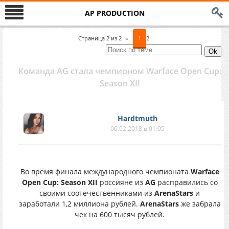
AP PRODUCTION
Страница
2
из
2
«
1
2
Команда AG стала чемпионом Warface Open Cup:
Season XII
Hardtmuth
06.02.2018 в 01:05
Во время финала международного чемпионата
Warface
Open Cup: Season XII
россияне из
AG
расправились со
своими соотечественниками из
ArenaStars
и
заработали 1,2 миллиона рублей.
ArenaStars
же забрала
чек на 600 тысяч рублей.