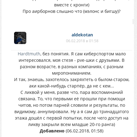
вместе с кронги)
Про аирборнов слышно что (мэлонс и бигшу)?
aldekotan
06.02.2018 в 01:58
Hardtmuth
, без понятия. Я сам киберспортом мало
интересовался, моя стезя - pve-шки с друзьями. В
разном возрасте, в разных компаниях, с разным
миропониманием.
И так, знаешь, захотелось закряхтеть о былом-старом,
аки какой-нибудь старпёр, да не с кем...
С ликвой у меня, разве что, пара воспоминаний
связана. То, что первыми её прошли при помощи
читов, но потом парней словили и результаты, по
видимому, аннулировали. Ну а я сам до тринадцатого
этажа дошёл с первой попытки, после чего доступ на
ликву закрыли всем младше 20-го ранга)
Добавлено
(06.02.2018, 01:58)