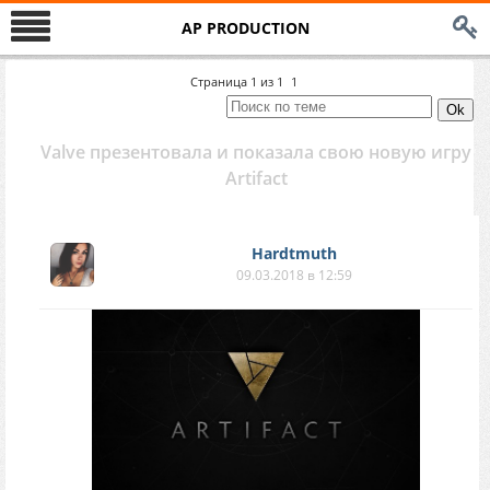
AP PRODUCTION
Страница
1
из
1
1
Valve презентовала и показала свою новую игру
Artifact
Hardtmuth
09.03.2018 в 12:59