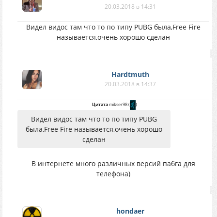
20.03.2018 в 14:31
Видел видос там что то по типу PUBG была,Free Fire
называется,очень хорошо сделан
Hardtmuth
20.03.2018 в 14:37
Цитата
mikser98
(
)
Видел видос там что то по типу PUBG
была,Free Fire называется,очень хорошо
сделан
В интернете много различных версий пабга для
телефона)
hondaer