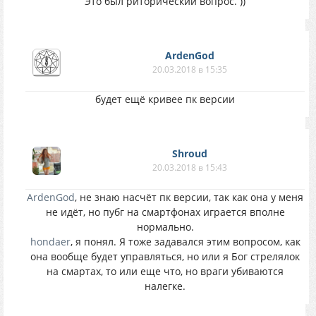
Это был риторический вопрос. ))
ArdenGod
20.03.2018 в 15:35
будет ещё кривее пк версии
Shroud
20.03.2018 в 15:43
ArdenGod
, не знаю насчёт пк версии, так как она у меня
не идёт, но пубг на смартфонах играется вполне
нормально.
hondaer
, я понял. Я тоже задавался этим вопросом, как
она вообще будет управляться, но или я Бог стрелялок
на смартах, то или еще что, но враги убиваются
налегке.