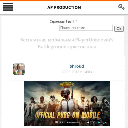
AP PRODUCTION
Страница
1
из
1
1
Бесплатная мобильная PlayerUnknown's
Battlegrounds уже вышла
Shroud
20.03.2018 в 14:03